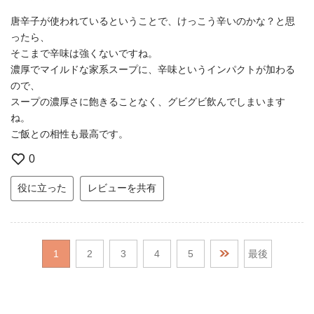
唐辛子が使われているということで、けっこう辛いのかな？と思
ったら、
そこまで辛味は強くないですね。
濃厚でマイルドな家系スープに、辛味というインパクトが加わる
ので、
スープの濃厚さに飽きることなく、グビグビ飲んでしまいます
ね。
ご飯との相性も最高です。
0
役に立った
レビューを共有
1
2
3
4
5
最後