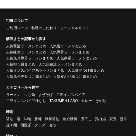
宅麺について
ご利用シーン
私達のこだわり
ソーシャルギフト
解説まとめ記事から探す
人気醤油ラーメンまとめ
人気塩ラーメンまとめ
人気味噌ラーメンまとめ
人気豚骨ラーメンまとめ
人気魚介豚骨ラーメンまとめ
人気家系ラーメンまとめ
人気担々麺まとめ
人気鶏白湯ラーメンまとめ
人気インスパイア系ラーメンまとめ
人気醤油つけ麺まとめ
人気魚介豚骨つけ麺まとめ
人気変わり種つけ麺まとめ
カテゴリーから探す
ラーメン
つけ麺
まぜそば
二郎インスパイア
二郎インスパイア汁なし
TAKUMEN LABO
カレー
その他
味別
醤油
塩
味噌
豚骨
豚骨醤油
魚介豚骨
煮干し
鶏白湯
家系
旨辛
担々麺
個性派
グッズ・セット
味わい