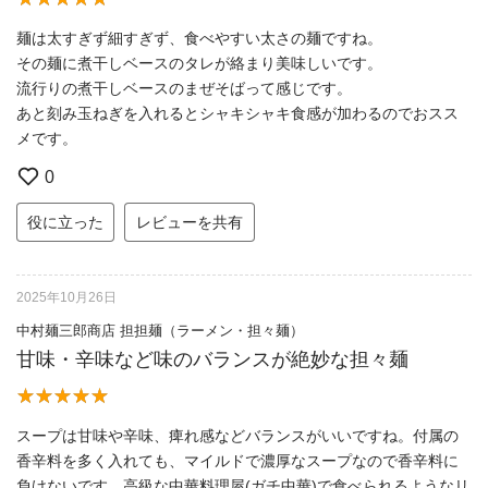
麺は太すぎず細すぎず、食べやすい太さの麺ですね。
その麺に煮干しベースのタレが絡まり美味しいです。
流行りの煮干しベースのまぜそばって感じです。
あと刻み玉ねぎを入れるとシャキシャキ食感が加わるのでおスス
メです。
0
役に立った
レビューを共有
2025年10月26日
中村麺三郎商店 担担麺（ラーメン・担々麺）
甘味・辛味など味のバランスが絶妙な担々麺
スープは甘味や辛味、痺れ感などバランスがいいですね。付属の
香辛料を多く入れても、マイルドで濃厚なスープなので香辛料に
負けないです。高級な中華料理屋(ガチ中華)で食べられるようなリ