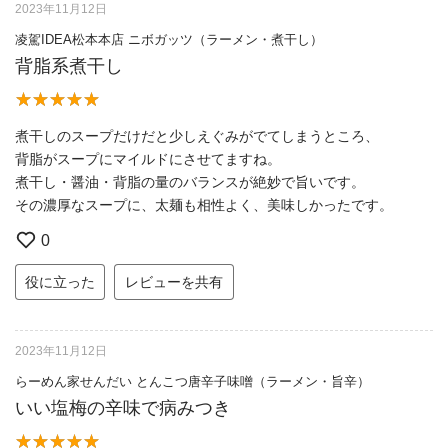
2023年11月12日
凌駕IDEA松本本店 ニボガッツ（ラーメン・煮干し）
背脂系煮干し
煮干しのスープだけだと少しえぐみがでてしまうところ、
背脂がスープにマイルドにさせてますね。
煮干し・醤油・背脂の量のバランスが絶妙で旨いです。
その濃厚なスープに、太麺も相性よく、美味しかったです。
0
役に立った
レビューを共有
2023年11月12日
らーめん家せんだい とんこつ唐辛子味噌（ラーメン・旨辛）
いい塩梅の辛味で病みつき