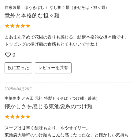
自家製麺 ほうきぼし 汁なし担々麺（まぜそば・担々麺）
意外と本格的な担々麺
まあまあ辛めで花椒の香りも感じる、結構本格的な担々麺です。
トッピングの揚げ麺の食感もとてもいいですね！
0
役に立った
レビューを共有
2025年04月26日
中華蕎麦 とみ田 元祖 特製もりそば（つけ麺・醤油）
懐かしさを感じる東池袋系のつけ麺
スープは甘辛く酸味もあり、ややオイリー。
東池袋大勝軒のつけ麺もこんな感じだったな、と懐かしい気持ち