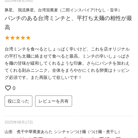
2025年08月24日
豚星。 我流豚星。台湾混蕎麦（二郎インスパイア汁なし・旨辛）
パンチのある台湾ミンチと、平打ち太麺の相性が最
高
台湾ミンチを食べるとしょっぱく辛いけど、これを店オリジナル
の平打ち太麺に絡ませて食べると最高。ミンチの辛いしょっぱさ
を麺の甘味が緩和してくれるような印象。さらにパンチを加わえ
てくれる刻みニンニク。全体をまろやかにくれる卵黄はトッピン
グ必須です。また再販して欲しいです！
0
役に立った
レビューを共有
2025年08月17日
山形 煮干中華蕎麦あらた シンチャンつけ麺（つけ麺・煮干し）