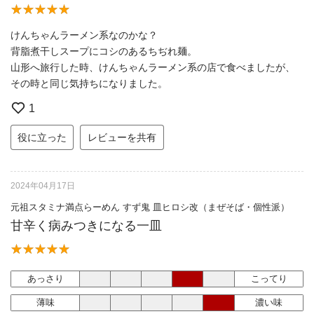
けんちゃんラーメン系なのかな？
背脂煮干しスープにコシのあるちぢれ麺。
山形へ旅行した時、けんちゃんラーメン系の店で食べましたが、
その時と同じ気持ちになりました。
1
役に立った
レビューを共有
2024年04月17日
元祖スタミナ満点らーめん すず鬼 皿ヒロシ改（まぜそば・個性派）
甘辛く病みつきになる一皿
あっさり
こってり
薄味
濃い味