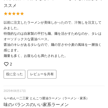
ススメ
以前に注文したラーメンが美味しかったので、汁無しを注文して
みました。
特徴的なのは自家製の平打ち麺。麺を活かすためなのか、タレは
オーソドックスな醤油ベース。
醤油のキレがあるタレなので、麺の甘さや小麦の風味を一層強く
感じます。
麺量も多く、お腹も心も満たされました。
2
役に立った
レビューを共有
2025年08月17日
らーめん一二三家 とんこつ醤油ラーメン（ラーメン・家系）
味のバランスのいい家系ラーメン