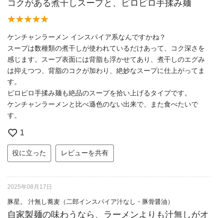
コクがある煮干しスープと、ピロピロ手揉み麺
ケンチャンラーメン インスパイア系なんですかね？
スープは数種類の煮干しが使われているだけあって、コク深さを
感じます。スープ表面には背脂も浮かせてあり、煮干しのエグみ
は抑えつつ、背脂のコクが加わり、絶妙なスープに仕上がってま
す。
ピロピロ手揉み麺も絶品のスープを拾い上げるタイプです。
ケンチャンラーメンと比べ遜色のない出来で、また食べたいで
す。
1
役に立った
レビューを共有
2025年08月17日
豚星。 汁無し蕎麦（二郎インスパイア汁なし・豚骨醤油）
自家製麺の味わうなら、ラーメンよりも汁無しがオ