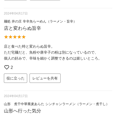
2024年04月17日
麺処 井の庄 辛辛魚らーめん（ラーメン・旨辛）
店と変わらぬ旨辛
店と食べた時と変わらぬ旨辛。
ただ宅麺だと、魚粉や唐辛子の粉は別になっているので、
個人の好みで、辛味を細かく調整できるのは嬉しいところ。
2
役に立った
レビューを共有
2024年04月17日
山形 煮干中華蕎麦あらた シンチャンラーメン（ラーメン・煮干し）
山形へ行った気分