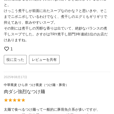
と。
けっこう煮干しが前面に出たスープなのかな？と思いきや、そこ
までニボニボしているわけでなく、煮干しのエグミもギリギリで
抑えてあり、飲みやすいスープ。
その割には煮干しの芳醇な香りは出ていて、絶妙なバランスの煮
干しスープでした。さすがはTRY煮干し部門3年連続1位のお店だ
けありますね。
1
役に立った
レビューを共有
2025年08月17日
中華蕎麦 ひら井 つけ蕎麦（つけ麺・豚骨）
肉ダシ強烈なつけ麺
太麺で食べるつけ麺って一般的に豚骨魚介系が多いですが、