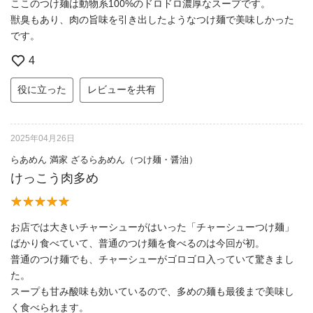
ここのつけ麺は動物系100%のドロドロ濃厚なスープです。
獣臭もあり、肉の旨味を引き出したようなつけ麺で美味しかった
です。
4
役に立った
レビューを共有
2025年04月26日
らあめん 満家 ざるらあめん（つけ麺・醤油）
けっこう肉多め
お店では大きいチャーシューがはいった「チャーシューつけ麺」
ばかり食べていて、普通のつけ麺を食べるのは今回が初。
普通のつけ麺でも、チャーシューがゴロゴロ入っていて驚きまし
た。
スープも甘み酸味も効いているので、多めの麺も最後まで美味し
く食べられます。