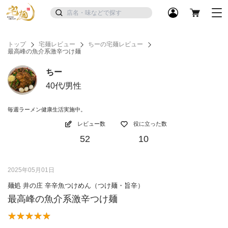
トップ
宅麺レビュー
ちーの宅麺レビュー
最高峰の魚介系激辛つけ麺
ちー
40代/男性
毎週ラーメン健康生活実施中。
レビュー数
役に立った数
52
10
2025年05月01日
麺処 井の庄 辛辛魚つけめん（つけ麺・旨辛）
最高峰の魚介系激辛つけ麺