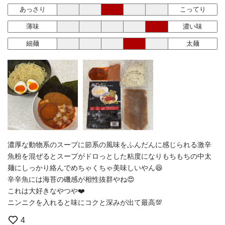
あっさり
こってり
薄味
濃い味
細麺
太麺
濃厚な動物系のスープに節系の風味をふんだんに感じられる激辛
魚粉を混ぜるとスープがドロっとした粘度になりもちもちの中太
麺にしっかり絡んでめちゃくちゃ美味しいやん😆
辛辛魚には海苔の磯感が相性抜群やね😍
これは大好きなやつや❤️
ニンニクを入れると味にコクと深みが出て最高💯
4