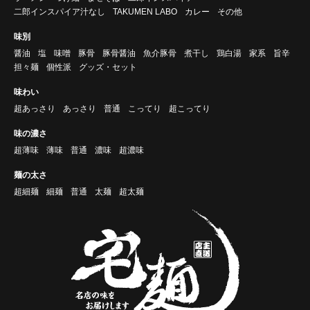
二郎インスパイア汁なし
TAKUMEN LABO
カレー
その他
味別
醤油
塩
味噌
豚骨
豚骨醤油
魚介豚骨
煮干し
鶏白湯
家系
旨辛
担々麺
個性派
グッズ・セット
味わい
超あっさり
あっさり
普通
こってり
超こってり
味の濃さ
超薄味
薄味
普通
濃味
超濃味
麺の太さ
超細麺
細麺
普通
太麺
超太麺