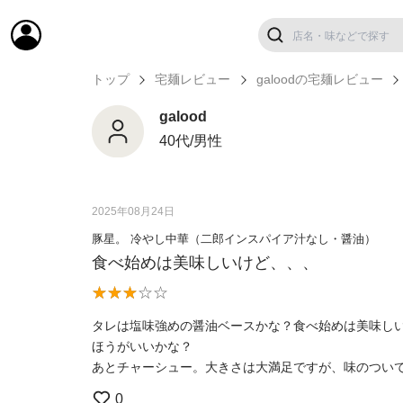
トップ
宅麺レビュー
galoodの宅麺レビュー
galood
40代/男性
2025年08月24日
豚星。 冷やし中華（二郎インスパイア汁なし・醤油）
食べ始めは美味しいけど、、、
タレは塩味強めの醤油ベースかな？食べ始めは美味し
ほうがいいかな？
あとチャーシュー。大きさは大満足ですが、味のついて
0