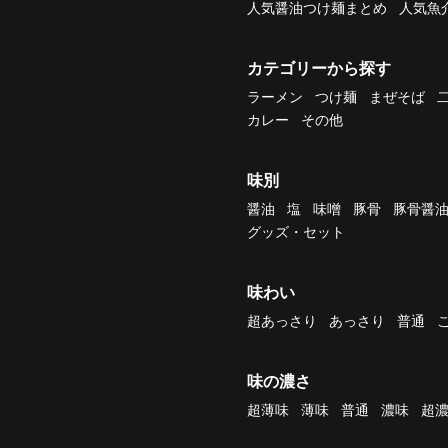
人気醤油つけ麺まとめ
人気魚
カテゴリーから探す
ラーメン
つけ麺
まぜそば
カレー
その他
味別
醤油
塩
味噌
豚骨
豚骨醤
グッズ・セット
味わい
超あっさり
あっさり
普通
味の濃さ
超薄味
薄味
普通
濃味
超