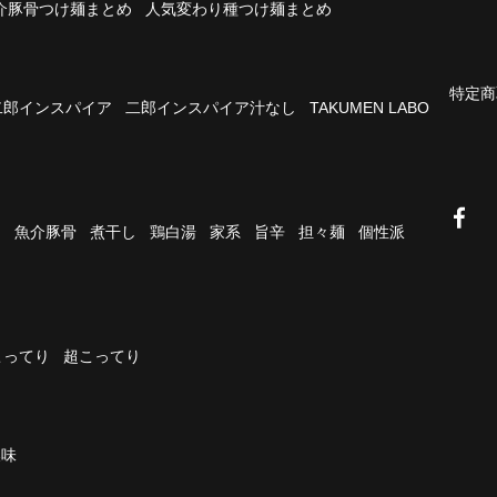
介豚骨つけ麺まとめ
人気変わり種つけ麺まとめ
特定商
二郎インスパイア
二郎インスパイア汁なし
TAKUMEN LABO
油
魚介豚骨
煮干し
鶏白湯
家系
旨辛
担々麺
個性派
こってり
超こってり
濃味