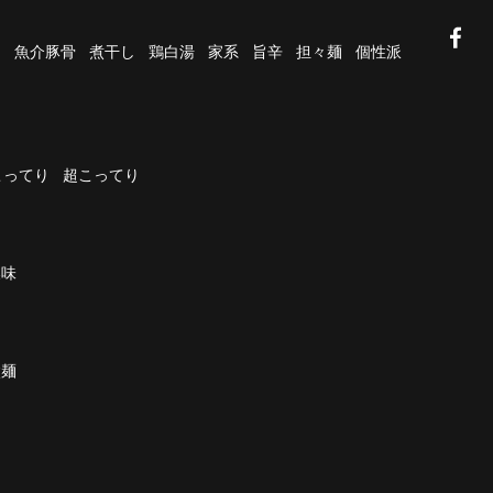
油
魚介豚骨
煮干し
鶏白湯
家系
旨辛
担々麺
個性派
こってり
超こってり
濃味
太麺