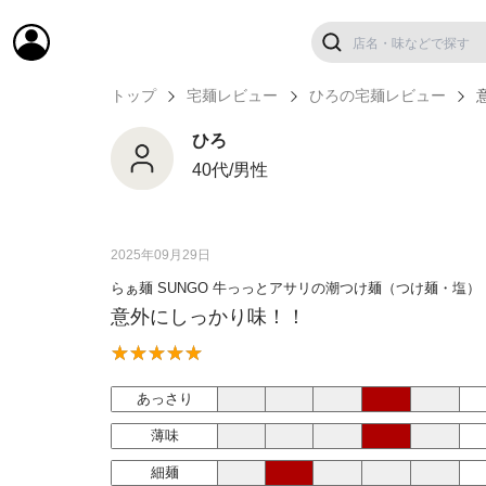
トップ
宅麺レビュー
ひろの宅麺レビュー
ひろ
40代/男性
2025年09月29日
らぁ麺 SUNGO 牛っっとアサリの潮つけ麺（つけ麺・塩）
意外にしっかり味！！
あっさり
薄味
細麺