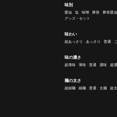
味別
醤油
塩
味噌
豚骨
豚骨醤
グッズ・セット
味わい
超あっさり
あっさり
普通
味の濃さ
超薄味
薄味
普通
濃味
超
麺の太さ
超細麺
細麺
普通
太麺
超