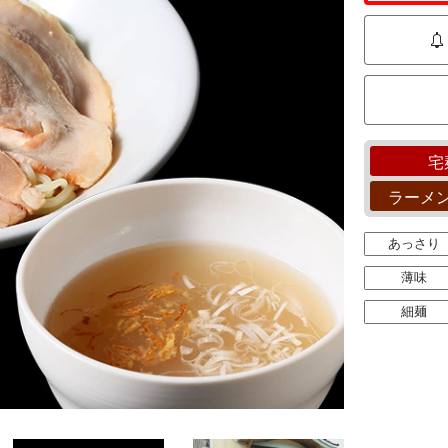
宅
ラーメ
あっさり
薄味
細麺