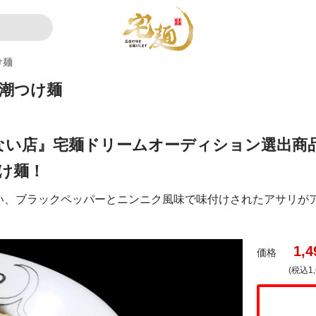
け麺
の潮つけ麺
れない店』宅麺ドリームオーディション選出商
け麺！
い、ブラックペッパーとニンニク風味で味付けされたアサリが
1,4
価格
(税込1,