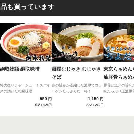
商品も買っています
綱取物語 綱取味噌
麺屋むじゃき むじゃき
東京らぁめん
そば
油豚骨らぁめ
特大炙りチャーシュー！スパイ
鶏の旨みが凝縮した濃厚でコラ
豚骨と魚介の旨味
スの効いた札幌味噌
ーゲンたっぷりな一杯！
味たっぷり正油豚
950
1,150
円
円
税込1,026円
税込1,242円