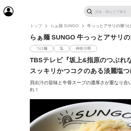
トップ
らぁ麺 SUNGO
牛っっとアサリの潮つ
らぁ麺 SUNGO 牛っっとアサリ
つけ麺
塩
神奈川県
TBSテレビ『坂上&指原のつぶ
スッキリかつコクのある淡麗塩つ
貝出汁の旨味と牛骨スープの濃厚さが重なり合
れ！