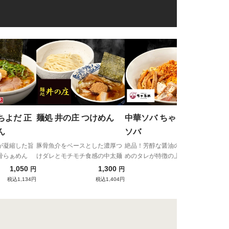
亀
きひ
驚異
店つ
ク背
ちよだ 正
麺処 井の庄 つけめん
中華ソバ ちゃるめ まぜ
セに
ん
ソバ
が凝縮した旨
豚骨魚介をベースとした濃厚つ
絶品！芳醇な醤油の香りと、甘
骨らぁめん
けダレとモチモチ食感の中太麺
めのタレが特徴の上質まぜそ
ば！
1,050
1,300
1,100
円
円
円
税込1,134円
税込1,404円
税込1,188円