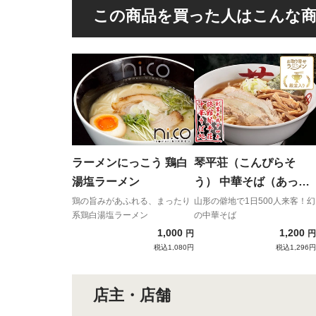
この商品を買った人はこんな
ラーメンにっこう 鶏白
琴平荘（こんぴらそ
湯塩ラーメン
う） 中華そば（あっさ
り）
鶏の旨みがあふれる、まったり
山形の僻地で1日500人来客！幻
系鶏白湯塩ラーメン
の中華そば
1,000
1,200
円
円
税込1,080円
税込1,296円
店主・店舗