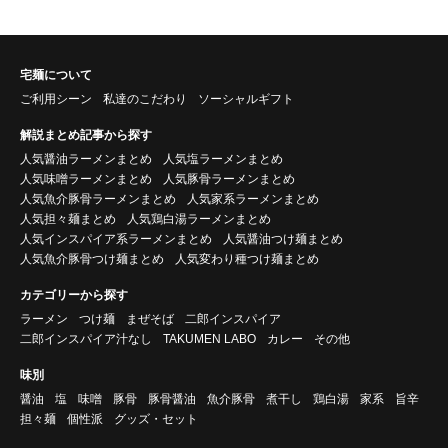
宅麺について
ご利用シーン
私達のこだわり
ソーシャルギフト
解説まとめ記事から探す
人気醤油ラーメンまとめ
人気塩ラーメンまとめ
人気味噌ラーメンまとめ
人気豚骨ラーメンまとめ
人気魚介豚骨ラーメンまとめ
人気家系ラーメンまとめ
人気担々麺まとめ
人気鶏白湯ラーメンまとめ
人気インスパイア系ラーメンまとめ
人気醤油つけ麺まとめ
人気魚介豚骨つけ麺まとめ
人気変わり種つけ麺まとめ
カテゴリーから探す
ラーメン
つけ麺
まぜそば
二郎インスパイア
二郎インスパイア汁なし
TAKUMEN LABO
カレー
その他
味別
醤油
塩
味噌
豚骨
豚骨醤油
魚介豚骨
煮干し
鶏白湯
家系
旨辛
担々麺
個性派
グッズ・セット