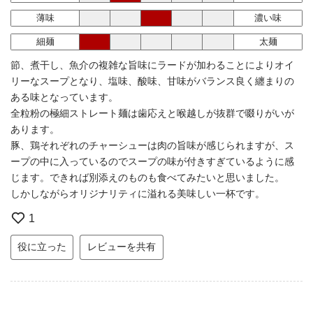
薄味
濃い味
細麺
太麺
節、煮干し、魚介の複雑な旨味にラードが加わることによりオイ
リーなスープとなり、塩味、酸味、甘味がバランス良く纏まりの
ある味となっています。
全粒粉の極細ストレート麺は歯応えと喉越しが抜群で啜りがいが
あります。
豚、鶏それぞれのチャーシューは肉の旨味が感じられますが、ス
ープの中に入っているのでスープの味が付きすぎているように感
じます。できれば別添えのものも食べてみたいと思いました。
しかしながらオリジナリティに溢れる美味しい一杯です。
1
役に立った
レビューを共有