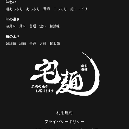
味わい
超あっさり
あっさり
普通
こってり
超こってり
味の濃さ
超薄味
薄味
普通
濃味
超濃味
麺の太さ
超細麺
細麺
普通
太麺
超太麺
利用規約
プライバシーポリシー