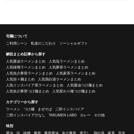
宅麺について
ご利用シーン
私達のこだわり
ソーシャルギフト
解説まとめ記事から探す
人気醤油ラーメンまとめ
人気塩ラーメンまとめ
人気味噌ラーメンまとめ
人気豚骨ラーメンまとめ
人気魚介豚骨ラーメンまとめ
人気家系ラーメンまとめ
人気担々麺まとめ
人気鶏白湯ラーメンまとめ
人気インスパイア系ラーメンまとめ
人気醤油つけ麺まとめ
人気魚介豚骨つけ麺まとめ
人気変わり種つけ麺まとめ
カテゴリーから探す
ラーメン
つけ麺
まぜそば
二郎インスパイア
二郎インスパイア汁なし
TAKUMEN LABO
カレー
その他
味別
醤油
塩
味噌
豚骨
豚骨醤油
魚介豚骨
煮干し
鶏白湯
家系
旨辛