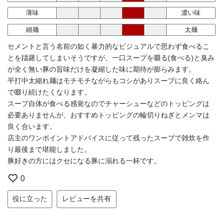
薄味
濃い味
細麺
太麺
セメントと言う名前の如く暴力的なビジュアルで思わず食べるこ
とを躊躇してしまいそうですが、一口スープを啜る(食べる)と臭み
が全く無い豚の旨味だけを凝縮した味に期待が膨らみます。
平打中太縮れ麺はモチモチながらもコシがありスープに良く絡ん
で啜り続けたくなります。
スープ自体が食べる感覚なのでチャーシューなどのトッピングは
必要ありませんが、おすすめトッピングの輪切りねぎとメンマは
良く合います。
店主のワンポイントアドバイスに従って残ったスープで雑炊を作
り最後まで堪能しました。
豚好きの方にはクセになる豚に溺れる一杯です。
0
役に立った
レビューを共有