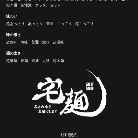
担々麺
個性派
グッズ・セット
味わい
超あっさり
あっさり
普通
こってり
超こってり
味の濃さ
超薄味
薄味
普通
濃味
超濃味
麺の太さ
超細麺
細麺
普通
太麺
超太麺
利用規約