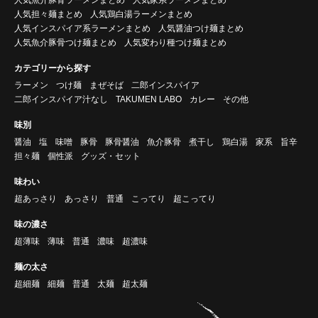
人気担々麺まとめ
人気鶏白湯ラーメンまとめ
人気インスパイア系ラーメンまとめ
人気醤油つけ麺まとめ
人気魚介豚骨つけ麺まとめ
人気変わり種つけ麺まとめ
カテゴリーから探す
ラーメン
つけ麺
まぜそば
二郎インスパイア
二郎インスパイア汁なし
TAKUMEN LABO
カレー
その他
味別
醤油
塩
味噌
豚骨
豚骨醤油
魚介豚骨
煮干し
鶏白湯
家系
旨辛
担々麺
個性派
グッズ・セット
味わい
超あっさり
あっさり
普通
こってり
超こってり
味の濃さ
超薄味
薄味
普通
濃味
超濃味
麺の太さ
超細麺
細麺
普通
太麺
超太麺