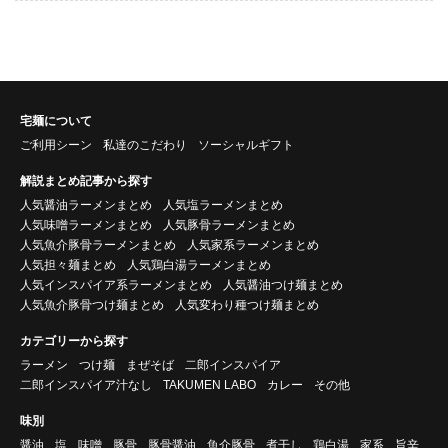
宅麺について
ご利用シーン
私達のこだわり
ソーシャルギフト
解説まとめ記事から探す
人気醤油ラーメンまとめ
人気塩ラーメンまとめ
人気味噌ラーメンまとめ
人気豚骨ラーメンまとめ
人気魚介豚骨ラーメンまとめ
人気家系ラーメンまとめ
人気担々麺まとめ
人気鶏白湯ラーメンまとめ
人気インスパイア系ラーメンまとめ
人気醤油つけ麺まとめ
人気魚介豚骨つけ麺まとめ
人気変わり種つけ麺まとめ
カテゴリーから探す
ラーメン
つけ麺
まぜそば
二郎インスパイア
二郎インスパイア汁なし
TAKUMEN LABO
カレー
その他
味別
醤油
塩
味噌
豚骨
豚骨醤油
魚介豚骨
煮干し
鶏白湯
家系
旨辛