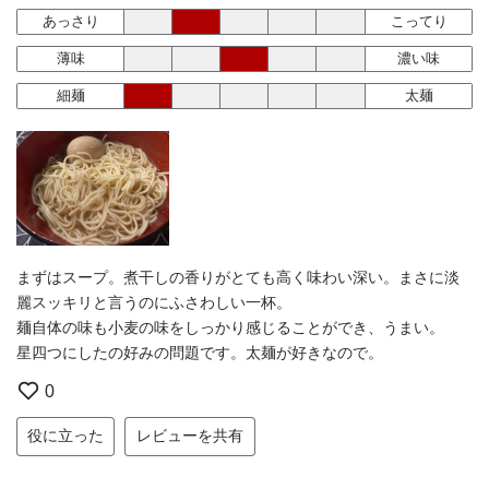
あっさり
こってり
薄味
濃い味
細麺
太麺
まずはスープ。煮干しの香りがとても高く味わい深い。まさに淡
麗スッキリと言うのにふさわしい一杯。
麺自体の味も小麦の味をしっかり感じることができ、うまい。
星四つにしたの好みの問題です。太麺が好きなので。
0
役に立った
レビューを共有