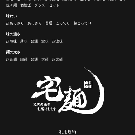
担々麺
個性派
グッズ・セット
味わい
超あっさり
あっさり
普通
こってり
超こってり
味の濃さ
超薄味
薄味
普通
濃味
超濃味
麺の太さ
超細麺
細麺
普通
太麺
超太麺
利用規約