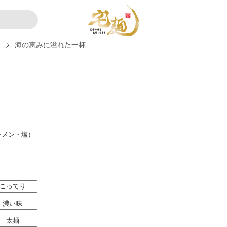
ー
海の恵みに溢れた一杯
ーメン・塩）
こってり
濃い味
太麺