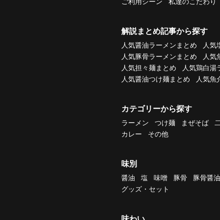
ご利用シーン
私達のこだわり
解説まとめ記事から探す
人気醤油ラーメンまとめ
人気
人気豚骨ラーメンまとめ
人気
人気担々麺まとめ
人気鶏白湯
人気醤油つけ麺まとめ
人気魚
カテゴリーから探す
ラーメン
つけ麺
まぜそば
カレー
その他
味別
醤油
塩
味噌
豚骨
豚骨醤
グッズ・セット
味わい