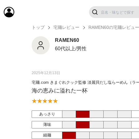
トップ
宅麺レビュー
RAMEN60の宅麺レビュ
RAMEN60
60代以上/男性
2025年12月13日
宅麺.com きまぐれクック監修 淡麗貝だし塩らーめん（ラ
海の恵みに溢れた一杯
あっさり
薄味
細麺