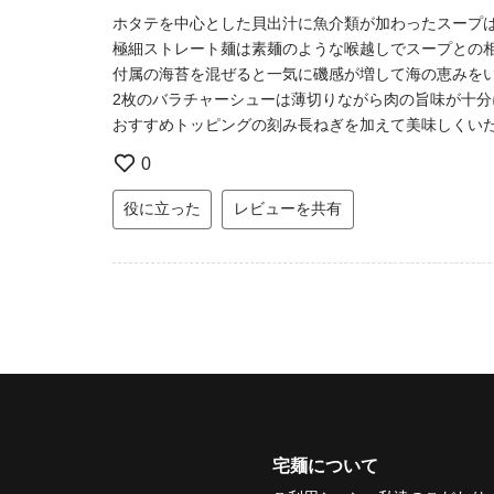
ホタテを中心とした貝出汁に魚介類が加わったスープ
極細ストレート麺は素麺のような喉越しでスープとの
付属の海苔を混ぜると一気に磯感が増して海の恵みを
2枚のバラチャーシューは薄切りながら肉の旨味が十
おすすめトッピングの刻み長ねぎを加えて美味しくい
0
役に立った
レビューを共有
宅麺について