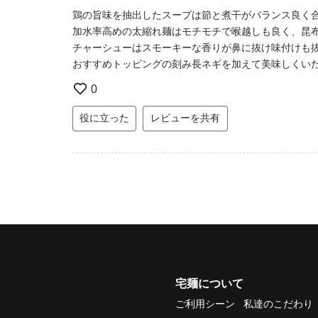
鶏の旨味を抽出したスープは節と煮干がバランス良く
加水率高めの太縮れ麺はモチモチで喉越しも良く、昆布
チャーシューはスモーキーな香りが鼻に抜け味付けも
おすすめトッピングの刻み長ネギを加えて美味しくい
0
役に立った
レビューを共有
宅麺について
ご利用シーン
私達のこだわり