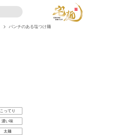
ー
パンチのある塩つけ麺
こってり
濃い味
太麺