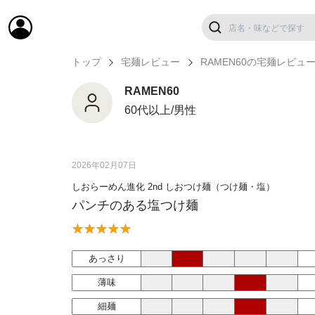
トップ
宅麺レビュー
RAMEN60の宅麺レビュ
RAMEN60
60代以上/男性
2026年02月07日
しおらーめん進化 2nd しおつけ麺（つけ麺・塩）
パンチのある塩つけ麺
あっさり
薄味
細麺