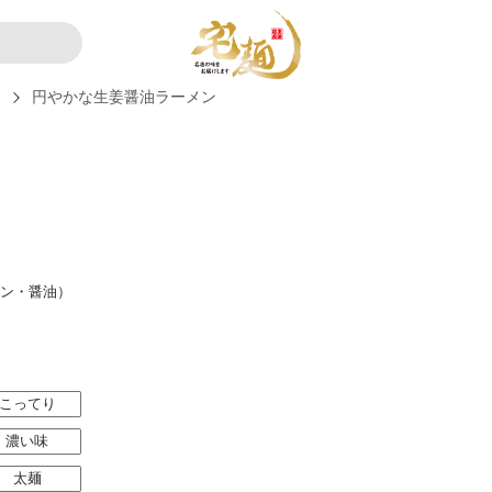
ー
円やかな生姜醤油ラーメン
メン・醤油）
こってり
濃い味
太麺