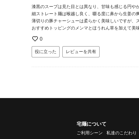
漆黒のスープは見た目とは異なり、甘味も感じる円や
細ストレート麺は喉越し良く、啜る度に鼻から生姜の
薄切りの豚チャーシューは柔らかく美味しいですが、
おすすめトッピングのメンマとほうれん草を加えて美
0
役に立った
レビューを共有
宅麺について
ご利用シーン
私達のこだわり