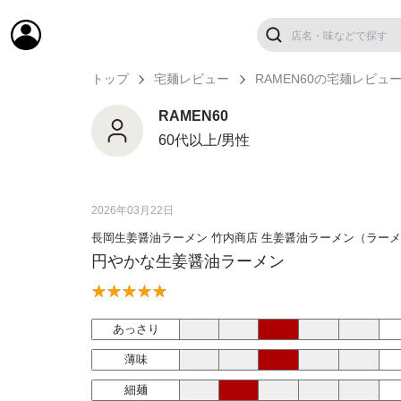
トップ
宅麺レビュー
RAMEN60の宅麺レビュ
RAMEN60
60代以上/男性
2026年03月22日
長岡生姜醤油ラーメン 竹内商店 生姜醤油ラーメン（ラー
円やかな生姜醤油ラーメン
あっさり
薄味
細麺