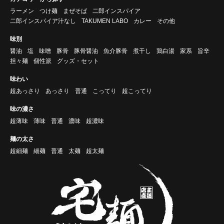
ラーメン
つけ麺
まぜそば
二郎インスパイア
二郎インスパイア汁なし
TAKUMEN LABO
カレー
その他
味別
醤油
塩
味噌
豚骨
豚骨醤油
魚介豚骨
煮干し
鶏白湯
家系
旨辛
担々麺
個性派
グッズ・セット
味わい
超あっさり
あっさり
普通
こってり
超こってり
味の濃さ
超薄味
薄味
普通
濃味
超濃味
麺の太さ
超細麺
細麺
普通
太麺
超太麺