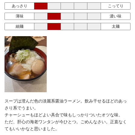
あっさり
こってり
薄味
濃い味
細麺
太麺
スープは澄んだ色の淡麗系醤油ラーメン。飲み干せるほどのあっ
さり系でうまい。
チャーシューもほどよい具合で味もしっかりついたオツな味。
ただ、肝心の海老ワンタンが今ひとつ。ごめんなさい。正直なく
てもいいかなと思いました。