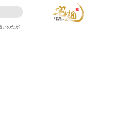
旨いのだが
。