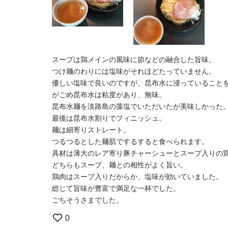
スープは鶏メインの風味に節などの融合した旨味。
つけ麺のわりには塩味がそれほどたっていません。
優しい塩味で良いのですが、昆布水に浸っていること
がごめ昆布水は粘度があり、無味。
昆布水麺を淡路島の藻塩でいただいたが美味しかった
最後は昆布水割りでフィニッシュ。
麺は細寄りストレート。
つるつるとした麺肌でするすると食べられます。
具材は薄大のレア寄り豚チャーシューとスープ入りの
どちらもスープ、麺との相性がよく旨い。
鶏肉はスープ入りだからか、塩味が効いていました。
総じて旨味が豊富で満足な一杯でした。
ごちそうさまでした。
0