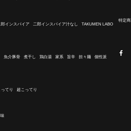
特定商
二郎インスパイア
二郎インスパイア汁なし
TAKUMEN LABO
油
魚介豚骨
煮干し
鶏白湯
家系
旨辛
担々麺
個性派
こってり
超こってり
濃味