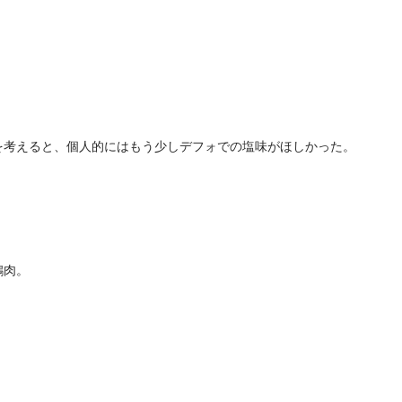
を考えると、個人的にはもう少しデフォでの塩味がほしかった。
。
鶏肉。