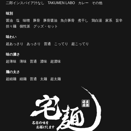
二郎インスパイア汁なし
TAKUMEN LABO
カレー
その他
味別
醤油
塩
味噌
豚骨
豚骨醤油
魚介豚骨
煮干し
鶏白湯
家系
旨辛
担々麺
個性派
グッズ・セット
味わい
超あっさり
あっさり
普通
こってり
超こってり
味の濃さ
超薄味
薄味
普通
濃味
超濃味
麺の太さ
超細麺
細麺
普通
太麺
超太麺