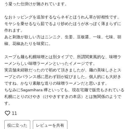
う凝った仕掛けが施されています。
なおトッピングを追加するならネギとほうれん草が好相性です。
モヤシを乗せるなら茹でるより炒めたほうが水っぽく薄まらずに
作れます。
あと刺激が欲しい方はニンニク、生姜、豆板醤、一味、七味、胡
椒、花椒あたりを味変に。
スープも麺も札幌味噌とは別タイプで、所謂関東風的な、味噌ラ
ーメンらしい味噌ラーメンといったイメージです。
実店舗未経験だったので初めて頂きましたが、麺の美味しさとス
ープとのバランス感に思わず顔が綻びました。個人的にも大好き
ですね、かなり素敵な造りの味噌ラーメンだと思います。
ちなみにSagamihara 欅といっても、現在宅麺で販売もされている
札幌にとりのけやき（けやきすすきの本店）とは無関係のようで
す。
11
役に立った
レビューを共有