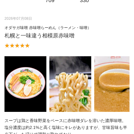
709
330
2026年07月08日
オダサガ味噌 赤味噌らーめん（ラーメン・味噌）
札幌と一味違う相模原赤味噌
スープは鶏と香味野菜をベースに赤味噌ダレを溶いた濃厚味噌。
塩分濃度は約2.1%と高く塩味にキレがありますが、甘味旨味も半