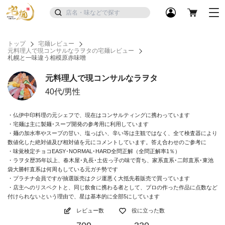
トップ
宅麺レビュー
元料理人で現コンサルなラヲタの宅麺レビュー
札幌と一味違う相模原赤味噌
元料理人で現コンサルなラヲタ
40代/男性
・仏伊中印料理の元シェフで、現在はコンサルティングに携わっています
・宅麺は主に製麺･スープ開発の参考用に利用しています
・麺の加水率やスープの甘い、塩っぱい、辛い等は主観ではなく、全て検査器により
数値化した絶対値及び相対値を元にコメントしています。答え合わせのご参考に
・味覚検定チョコEASY･NORMAL･HARD全問正解（全問正解率1％）
・ラヲタ歴35年以上、春木屋･丸長･土佐っ子の味で育ち、家系直系･二郎直系･東池
袋大勝軒直系は何周もしている元ガチ勢です
・プラチナ会員ですが抽選販売はクジ運悪く大抵先着販売で買っています
・店主へのリスペクトと、同じ飲食に携わる者として、プロの作った作品に点数など
付けられないという理由で、星は基本的に全部5にしています
レビュー数
役に立った数