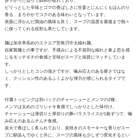
歩下がった辺りで調和が取れており、
ピリっとした辛味とゴマの香ばしさに生姜とにんにくもほんのり
香る、まろやかでコクのある味わいとなっています。
表面に浮かんだ鶏油の風味も良く、スープの温度を最後まで熱々
に保ってくれる役割も果たしています。
麺は加水率高めのスクエア型角刃中太縮れ麺。
自家製麺との事ですが、手揉みによる不規則な縮れと春よ恋を感
じるモッチモチの食感と甘味がスープと抜群にマッチしていま
す。
しっかりとしたコシの強さですが、噛み応えのある硬さではな
く、クッション性のあるふくよかな弾力が感じられるタイプで
す。
付属トッピングは別パックのチャーシューとメンマの2種。
メンマは太めのゴリシャキ食感でしっかりとした味付け。
チャーシューは薄切りと厚切りの豚バラスライスが1枚ずつで、噛
み応えのあるムチムチ食感。
炭火で香ばしく炙られており、炭焼きのスモーキーな香りがスー
プに馴染んでゆくと共に、スープの風味も少しずつ変化するとい