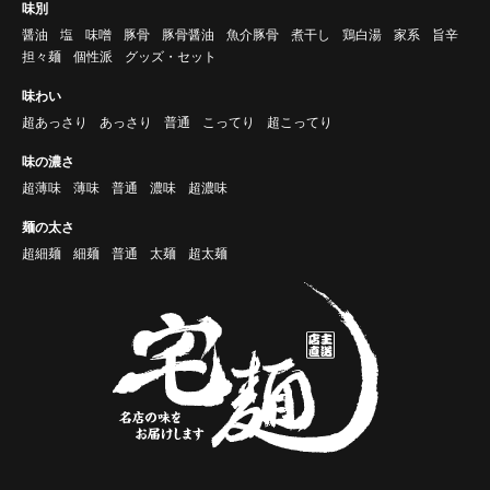
味別
醤油
塩
味噌
豚骨
豚骨醤油
魚介豚骨
煮干し
鶏白湯
家系
旨辛
担々麺
個性派
グッズ・セット
味わい
超あっさり
あっさり
普通
こってり
超こってり
味の濃さ
超薄味
薄味
普通
濃味
超濃味
麺の太さ
超細麺
細麺
普通
太麺
超太麺