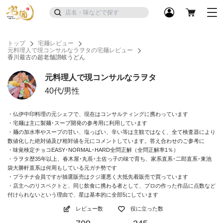
トップ
宅麺レビュー
元料理人で現コンサルなラヲタの宅麺レビュー
香川最古の超老舗讃岐うどん
元料理人で現コンサルなラヲタ
40代/男性
・仏伊中印料理の元シェフで、現在はコンサルティングに携わっています
・宅麺は主に製麺･スープ開発の参考用に利用しています
・麺の加水率やスープの甘い、塩っぱい、辛い等は主観ではなく、全て検査器により
数値化した絶対値及び相対値を元にコメントしています。答え合わせのご参考に
・味覚検定チョコEASY･NORMAL･HARD全問正解（全問正解率1％）
・ラヲタ歴35年以上、春木屋･丸長･土佐っ子の味で育ち、家系直系･二郎直系･東池
袋大勝軒直系は何周もしている元ガチ勢です
・プラチナ会員ですが抽選販売はクジ運悪く大抵先着販売で買っています
・店主へのリスペクトと、同じ飲食に携わる者として、プロの作った作品に点数など
付けられないという理由で、星は基本的に全部5にしています
レビュー数
役に立った数