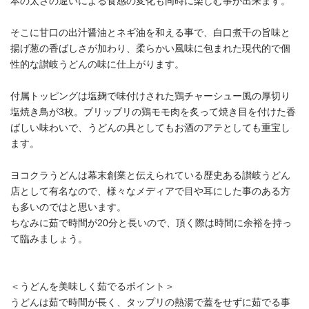
本の太さの違いによる食感の変化も同時に楽しむ事が出来ます。
そこに甘口の出汁醤油とネギ油を和える事で、白口煮干の旨味と
揚げ葱の香ばしさが加わり、柔らかい風味に包まれた現代的で個
性的な讃岐うどんの味に仕上がります。
付属トッピングは塩麹で味付けされた鶏チャーシュー風の厚切り
塩焼き鳥が3枚。ブリッブリの鶏モモ肉を炙って焼き目を付けた香
ばしい味わいで、うどんの具としてもお酒のアテとしても重宝し
ます。
ヨコクラうどんは幕末創業と伝えられている歴史ある讃岐うどん
店として有名なので、様々なメディアで目や耳にした事のある方
も多いのではと思います。
ちなみに茹で時間が20分と長いので、頂く際は時間に余裕を持っ
て臨みましょう。
＜うどんを美味しく茹でるポイント＞
うどんは茹で時間が長く、タップリの熱湯で蓋をせずに茹でる事