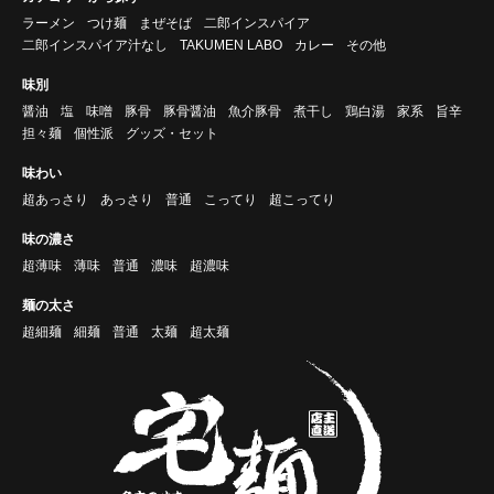
ラーメン
つけ麺
まぜそば
二郎インスパイア
二郎インスパイア汁なし
TAKUMEN LABO
カレー
その他
味別
醤油
塩
味噌
豚骨
豚骨醤油
魚介豚骨
煮干し
鶏白湯
家系
旨辛
担々麺
個性派
グッズ・セット
味わい
超あっさり
あっさり
普通
こってり
超こってり
味の濃さ
超薄味
薄味
普通
濃味
超濃味
麺の太さ
超細麺
細麺
普通
太麺
超太麺