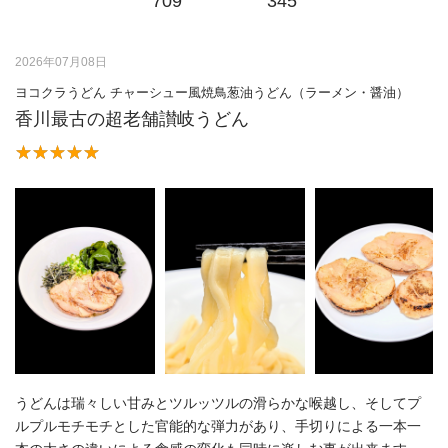
709
345
2026年07月08日
ヨコクラうどん チャーシュー風焼鳥葱油うどん（ラーメン・醤油）
香川最古の超老舗讃岐うどん
うどんは瑞々しい甘みとツルッツルの滑らかな喉越し、そしてプ
ルプルモチモチとした官能的な弾力があり、手切りによる一本一