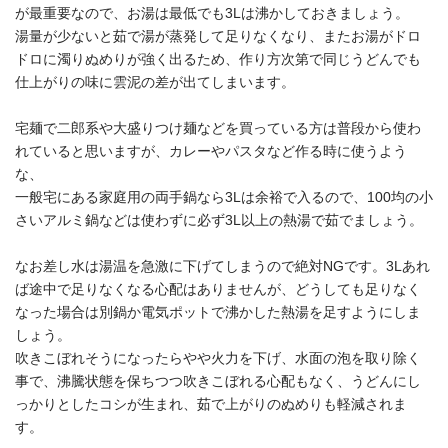
が最重要なので、お湯は最低でも3Lは沸かしておきましょう。
湯量が少ないと茹で湯が蒸発して足りなくなり、またお湯がドロ
ドロに濁りぬめりが強く出るため、作り方次第で同じうどんでも
仕上がりの味に雲泥の差が出てしまいます。
宅麺で二郎系や大盛りつけ麺などを買っている方は普段から使わ
れていると思いますが、カレーやパスタなど作る時に使うよう
な、
一般宅にある家庭用の両手鍋なら3Lは余裕で入るので、100均の小
さいアルミ鍋などは使わずに必ず3L以上の熱湯で茹でましょう。
なお差し水は湯温を急激に下げてしまうので絶対NGです。3Lあれ
ば途中で足りなくなる心配はありませんが、どうしても足りなく
なった場合は別鍋か電気ポットで沸かした熱湯を足すようにしま
しょう。
吹きこぼれそうになったらやや火力を下げ、水面の泡を取り除く
事で、沸騰状態を保ちつつ吹きこぼれる心配もなく、うどんにし
っかりとしたコシが生まれ、茹で上がりのぬめりも軽減されま
す。