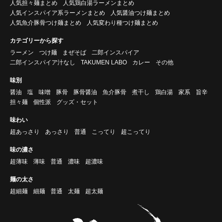
人気担々麺まとめ
人気鶏白湯ラーメンまとめ
人気インスパイア系ラーメンまとめ
人気醤油つけ麺まとめ
人気魚介豚骨つけ麺まとめ
人気変わり種つけ麺まとめ
カテゴリーから探す
ラーメン
つけ麺
まぜそば
二郎インスパイア
二郎インスパイア汁なし
TAKUMEN LABO
カレー
その他
味別
醤油
塩
味噌
豚骨
豚骨醤油
魚介豚骨
煮干し
鶏白湯
家系
旨辛
担々麺
個性派
グッズ・セット
味わい
超あっさり
あっさり
普通
こってり
超こってり
味の濃さ
超薄味
薄味
普通
濃味
超濃味
麺の太さ
超細麺
細麺
普通
太麺
超太麺