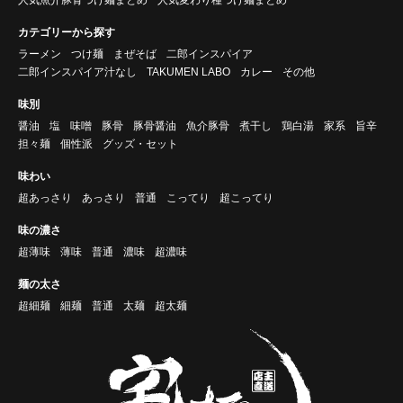
カテゴリーから探す
ラーメン
つけ麺
まぜそば
二郎インスパイア
二郎インスパイア汁なし
TAKUMEN LABO
カレー
その他
味別
醤油
塩
味噌
豚骨
豚骨醤油
魚介豚骨
煮干し
鶏白湯
家系
旨辛
担々麺
個性派
グッズ・セット
味わい
超あっさり
あっさり
普通
こってり
超こってり
味の濃さ
超薄味
薄味
普通
濃味
超濃味
麺の太さ
超細麺
細麺
普通
太麺
超太麺