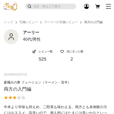
トップ
宅麺レビュー
アーリーの宅麺レビュー
両方の入門編
アーリー
40代/男性
レビュー数
役に立った数
525
2
2019年03月07日
蒙麺火の豚 フュージョン（ラーメン・旨辛）
両方の入門編
中本より辛味も抑えめ、二郎系も味わえる。両方とも未体験の方
にはおススメ。塩辛いので、個人的にはたまには良いかなといっ