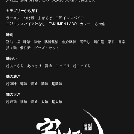
カテゴリーから探す
ラーメン
つけ麺
まぜそば
二郎インスパイア
二郎インスパイア汁なし
TAKUMEN LABO
カレー
その他
味別
醤油
塩
味噌
豚骨
豚骨醤油
魚介豚骨
煮干し
鶏白湯
家系
旨辛
担々麺
個性派
グッズ・セット
味わい
超あっさり
あっさり
普通
こってり
超こってり
味の濃さ
超薄味
薄味
普通
濃味
超濃味
麺の太さ
超細麺
細麺
普通
太麺
超太麺