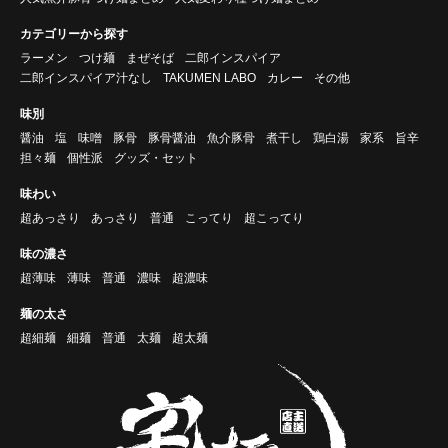
カテゴリーから探す
ラーメン
つけ麺
まぜそば
二郎インスパイア
二郎インスパイア汁なし
TAKUMEN LABO
カレー
その他
味別
醤油
塩
味噌
豚骨
豚骨醤油
魚介豚骨
煮干し
鶏白湯
家系
旨辛
担々麺
個性派
グッズ・セット
味わい
超あっさり
あっさり
普通
こってり
超こってり
味の濃さ
超薄味
薄味
普通
濃味
超濃味
麺の太さ
超細麺
細麺
普通
太麺
超太麺