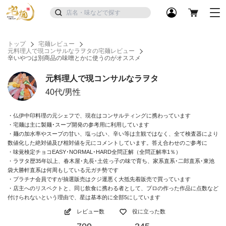
トップ
宅麺レビュー
元料理人で現コンサルなラヲタの宅麺レビュー
辛いやつは別商品の味噌とかに使うのがオススメ
元料理人で現コンサルなラヲタ
40代/男性
・仏伊中印料理の元シェフで、現在はコンサルティングに携わっています
・宅麺は主に製麺･スープ開発の参考用に利用しています
・麺の加水率やスープの甘い、塩っぱい、辛い等は主観ではなく、全て検査器により
数値化した絶対値及び相対値を元にコメントしています。答え合わせのご参考に
・味覚検定チョコEASY･NORMAL･HARD全問正解（全問正解率1％）
・ラヲタ歴35年以上、春木屋･丸長･土佐っ子の味で育ち、家系直系･二郎直系･東池
袋大勝軒直系は何周もしている元ガチ勢です
・プラチナ会員ですが抽選販売はクジ運悪く大抵先着販売で買っています
・店主へのリスペクトと、同じ飲食に携わる者として、プロの作った作品に点数など
付けられないという理由で、星は基本的に全部5にしています
レビュー数
役に立った数