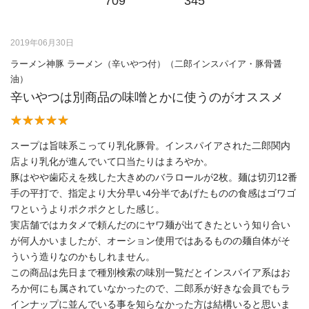
709
345
2019年06月30日
ラーメン神豚 ラーメン（辛いやつ付）（二郎インスパイア・豚骨醤
油）
辛いやつは別商品の味噌とかに使うのがオススメ
スープは旨味系こってり乳化豚骨。インスパイアされた二郎関内
店より乳化が進んでいて口当たりはまろやか。
豚はやや歯応えを残した大きめのバラロールが2枚。麺は切刃12番
手の平打で、指定より大分早い4分半であげたものの食感はゴワゴ
ワというよりポクポクとした感じ。
実店舗ではカタメで頼んだのにヤワ麺が出てきたという知り合い
が何人かいましたが、オーション使用ではあるものの麺自体がそ
ういう造りなのかもしれません。
この商品は先日まで種別検索の味別一覧だとインスパイア系はお
ろか何にも属されていなかったので、二郎系が好きな会員でもラ
インナップに並んでいる事を知らなかった方は結構いると思いま