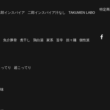
特定商
二郎インスパイア
二郎インスパイア汁なし
TAKUMEN LABO
油
魚介豚骨
煮干し
鶏白湯
家系
旨辛
担々麺
個性派
こってり
超こってり
濃味