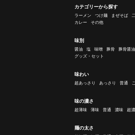
カテゴリーから探す
ラーメン
つけ麺
まぜそば
カレー
その他
味別
醤油
塩
味噌
豚骨
豚骨醤
グッズ・セット
味わい
超あっさり
あっさり
普通
味の濃さ
超薄味
薄味
普通
濃味
超
麺の太さ