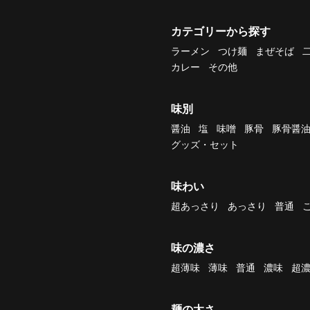
カテゴリーから探す
ラーメン
つけ麺
まぜそば
カレー
その他
味別
醤油
塩
味噌
豚骨
豚骨醤
グッズ・セット
味わい
超あっさり
あっさり
普通
味の濃さ
超薄味
薄味
普通
濃味
超
麺の太さ