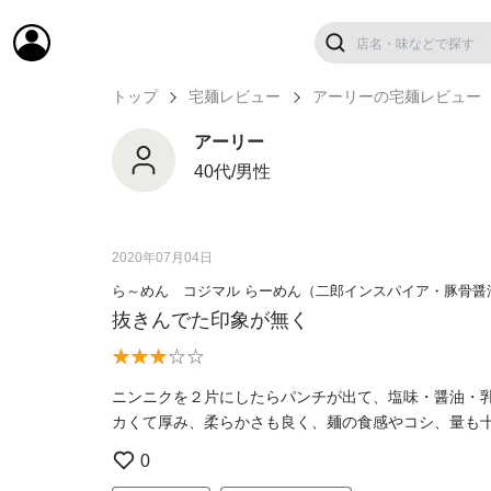
トップ
宅麺レビュー
アーリーの宅麺レビュー
アーリー
40代/男性
2020年07月04日
ら～めん コジマル らーめん（二郎インスパイア・豚骨醤
抜きんでた印象が無く
ニンニクを２片にしたらパンチが出て、塩味・醤油・
カくて厚み、柔らかさも良く、麺の食感やコシ、量も
0