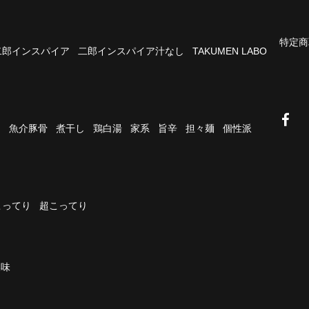
特定商
二郎インスパイア
二郎インスパイア汁なし
TAKUMEN LABO
油
魚介豚骨
煮干し
鶏白湯
家系
旨辛
担々麺
個性派
こってり
超こってり
濃味