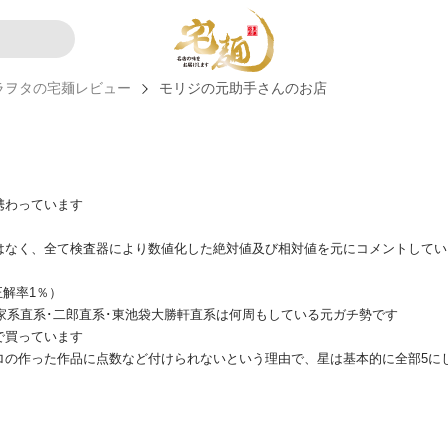
ラヲタの宅麺レビュー
モリジの元助手さんのお店
携わっています
はなく、全て検査器により数値化した絶対値及び相対値を元にコメントしてい
正解率1％）
、家系直系･二郎直系･東池袋大勝軒直系は何周もしている元ガチ勢です
で買っています
ロの作った作品に点数など付けられないという理由で、星は基本的に全部5に