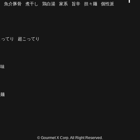
油
魚介豚骨
煮干し
鶏白湯
家系
旨辛
担々麺
個性派
こってり
超こってり
濃味
太麺
© Gourmet X Corp. All Right Reserved.