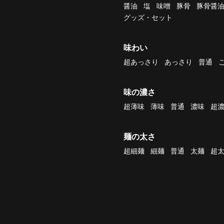
醤油
塩
味噌
豚骨
豚骨醤
グッズ・セット
味わい
超あっさり
あっさり
普通
味の濃さ
超薄味
薄味
普通
濃味
超
麺の太さ
超細麺
細麺
普通
太麺
超