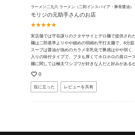
ラーメン二九六 ラーメン（二郎インスパイア・豚骨醤油）
モリジの元助手さんのお店
実店舗では守谷譲りのクタヤサイとデロ麺で提供され
麺は二郎基準よりやや細めの弱縮れ平打太麺で、6分茹
スープは醤油が強めのカラメ非乳化で豚感はやや弱く
入りの味付タイプで、ブタも厚くてホロホロの肩ロー
麺に関しては極太ワシゴワが好きな人だと好みがある
0
役に立った
レビューを共有