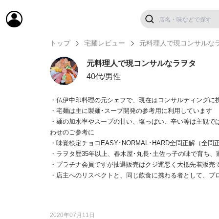
トップ
宅麺レビュー
元料理人で現コンサルな
元料理人で現コンサルなラヲタ
40代/男性
・仏伊中印料理の元シェフで、現在はコンサルティングに
・宅麺は主に製麺･スープ開発の参考用に利用しています
・麺の加水率やスープの甘い、塩っぱい、辛い等は主観で
わせのご参考に
・味覚検定チョコEASY･NORMAL･HARD全問正解（全問
・ラヲタ歴35年以上、春木屋･丸長･土佐っ子の味で育ち
・プラチナ会員ですが抽選販売はクジ運悪く大抵先着販売
・店主へのリスペクトと、同じ飲食に携わる者として、プ
2020年07月11日