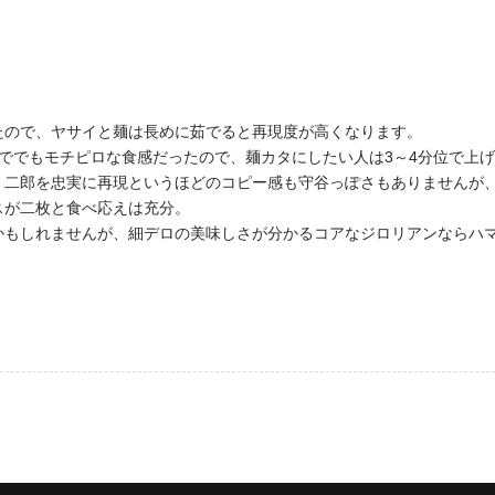
たので、ヤサイと麺は長めに茹でると再現度が高くなります。
ででもモチピロな食感だったので、麺カタにしたい人は3～4分位で上
、二郎を忠実に再現というほどのコピー感も守谷っぽさもありませんが
スが二枚と食べ応えは充分。
かもしれませんが、細デロの美味しさが分かるコアなジロリアンならハ