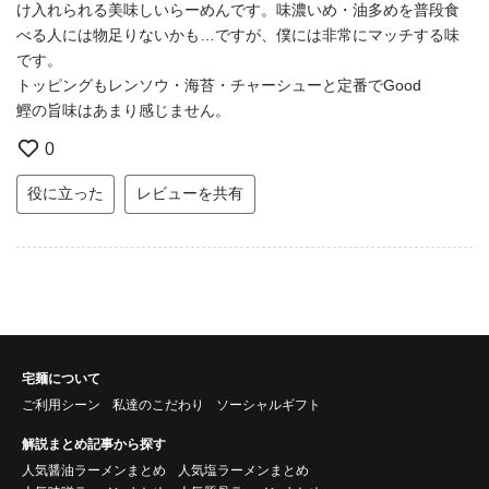
け入れられる美味しいらーめんです。味濃いめ・油多めを普段食
べる人には物足りないかも…ですが、僕には非常にマッチする味
です。
トッピングもレンソウ・海苔・チャーシューと定番でGood
鰹の旨味はあまり感じません。
0
役に立った
レビューを共有
宅麺について
ご利用シーン
私達のこだわり
ソーシャルギフト
解説まとめ記事から探す
人気醤油ラーメンまとめ
人気塩ラーメンまとめ