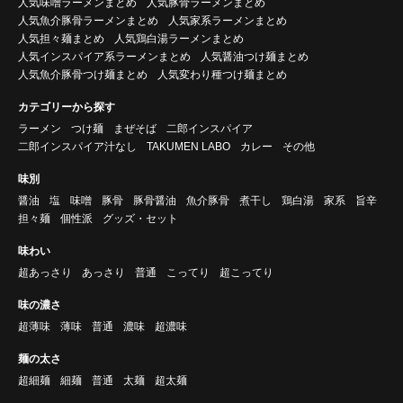
人気味噌ラーメンまとめ
人気豚骨ラーメンまとめ
人気魚介豚骨ラーメンまとめ
人気家系ラーメンまとめ
人気担々麺まとめ
人気鶏白湯ラーメンまとめ
人気インスパイア系ラーメンまとめ
人気醤油つけ麺まとめ
人気魚介豚骨つけ麺まとめ
人気変わり種つけ麺まとめ
カテゴリーから探す
ラーメン
つけ麺
まぜそば
二郎インスパイア
二郎インスパイア汁なし
TAKUMEN LABO
カレー
その他
味別
醤油
塩
味噌
豚骨
豚骨醤油
魚介豚骨
煮干し
鶏白湯
家系
旨辛
担々麺
個性派
グッズ・セット
味わい
超あっさり
あっさり
普通
こってり
超こってり
味の濃さ
超薄味
薄味
普通
濃味
超濃味
麺の太さ
超細麺
細麺
普通
太麺
超太麺