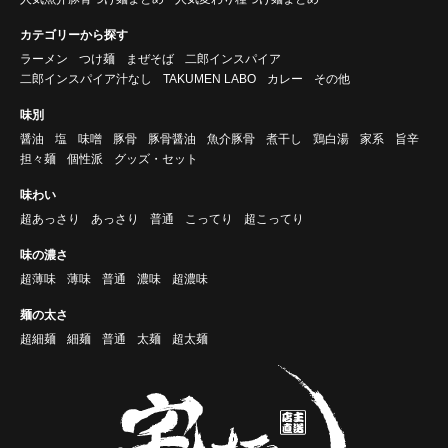
カテゴリーから探す
ラーメン
つけ麺
まぜそば
二郎インスパイア
二郎インスパイア汁なし
TAKUMEN LABO
カレー
その他
味別
醤油
塩
味噌
豚骨
豚骨醤油
魚介豚骨
煮干し
鶏白湯
家系
旨辛
担々麺
個性派
グッズ・セット
味わい
超あっさり
あっさり
普通
こってり
超こってり
味の濃さ
超薄味
薄味
普通
濃味
超濃味
麺の太さ
超細麺
細麺
普通
太麺
超太麺