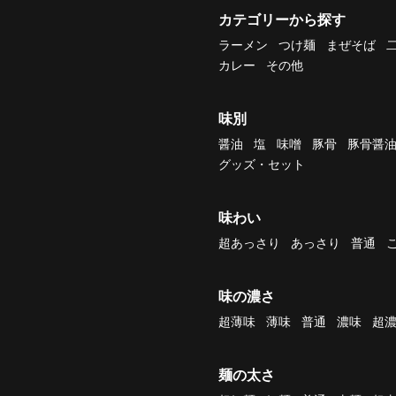
カテゴリーから探す
ラーメン
つけ麺
まぜそば
カレー
その他
味別
醤油
塩
味噌
豚骨
豚骨醤
グッズ・セット
味わい
超あっさり
あっさり
普通
味の濃さ
超薄味
薄味
普通
濃味
超
麺の太さ