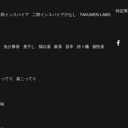
特定商
二郎インスパイア
二郎インスパイア汁なし
TAKUMEN LABO
油
魚介豚骨
煮干し
鶏白湯
家系
旨辛
担々麺
個性派
こってり
超こってり
濃味