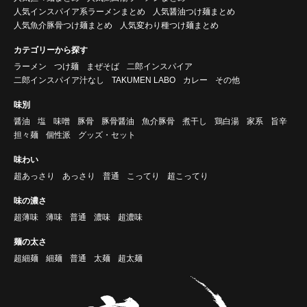
人気インスパイア系ラーメンまとめ
人気醤油つけ麺まとめ
人気魚介豚骨つけ麺まとめ
人気変わり種つけ麺まとめ
カテゴリーから探す
ラーメン
つけ麺
まぜそば
二郎インスパイア
二郎インスパイア汁なし
TAKUMEN LABO
カレー
その他
味別
醤油
塩
味噌
豚骨
豚骨醤油
魚介豚骨
煮干し
鶏白湯
家系
旨辛
担々麺
個性派
グッズ・セット
味わい
超あっさり
あっさり
普通
こってり
超こってり
味の濃さ
超薄味
薄味
普通
濃味
超濃味
麺の太さ
超細麺
細麺
普通
太麺
超太麺