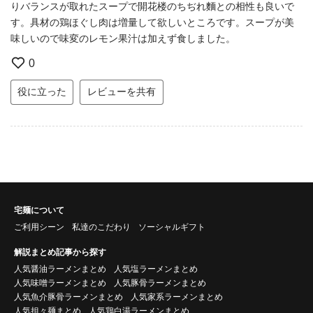
りバランスが取れたスープで開花楼のちぢれ麵との相性も良いで
す。具材の鶏ほぐし肉は増量して欲しいところです。スープが美
味しいので味変のレモン果汁は加えず食しました。
0
役に立った
レビューを共有
宅麺について
ご利用シーン
私達のこだわり
ソーシャルギフト
解説まとめ記事から探す
人気醤油ラーメンまとめ
人気塩ラーメンまとめ
人気味噌ラーメンまとめ
人気豚骨ラーメンまとめ
人気魚介豚骨ラーメンまとめ
人気家系ラーメンまとめ
人気担々麺まとめ
人気鶏白湯ラーメンまとめ