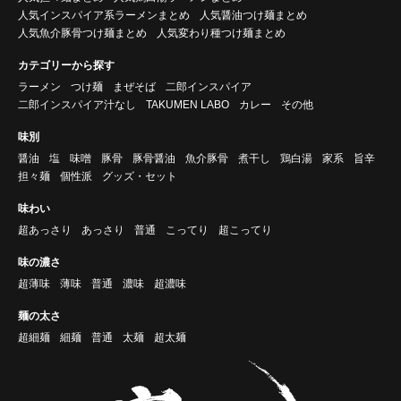
人気インスパイア系ラーメンまとめ
人気醤油つけ麺まとめ
人気魚介豚骨つけ麺まとめ
人気変わり種つけ麺まとめ
カテゴリーから探す
ラーメン
つけ麺
まぜそば
二郎インスパイア
二郎インスパイア汁なし
TAKUMEN LABO
カレー
その他
味別
醤油
塩
味噌
豚骨
豚骨醤油
魚介豚骨
煮干し
鶏白湯
家系
旨辛
担々麺
個性派
グッズ・セット
味わい
超あっさり
あっさり
普通
こってり
超こってり
味の濃さ
超薄味
薄味
普通
濃味
超濃味
麺の太さ
超細麺
細麺
普通
太麺
超太麺