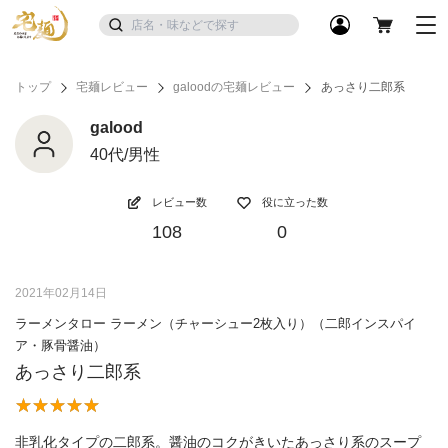
トップ
宅麺レビュー
galoodの宅麺レビュー
あっさり二郎系
galood
40代/男性
レビュー数
役に立った数
108
0
2021年02月14日
ラーメンタロー ラーメン（チャーシュー2枚入り）（二郎インスパイ
ア・豚骨醤油）
あっさり二郎系
非乳化タイプの二郎系。醤油のコクがきいたあっさり系のスープ