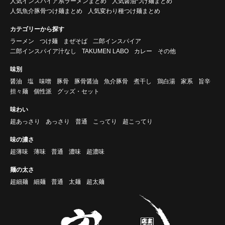
人気インスパイア系ラーメンまとめ
人気醤油つけ麺まとめ
人気魚介豚骨つけ麺まとめ
人気変わり種つけ麺まとめ
カテゴリーから探す
ラーメン
つけ麺
まぜそば
二郎インスパイア
二郎インスパイア汁なし
TAKUMEN LABO
カレー
その他
味別
醤油
塩
味噌
豚骨
豚骨醤油
魚介豚骨
煮干し
鶏白湯
家系
旨辛
担々麺
個性派
グッズ・セット
味わい
超あっさり
あっさり
普通
こってり
超こってり
味の濃さ
超薄味
薄味
普通
濃味
超濃味
麺の太さ
超細麺
細麺
普通
太麺
超太麺