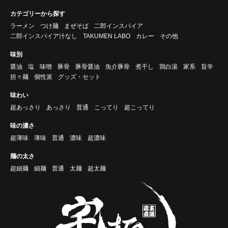
カテゴリーから探す
ラーメン
つけ麺
まぜそば
二郎インスパイア
二郎インスパイア汁なし
TAKUMEN LABO
カレー
その他
味別
醤油
塩
味噌
豚骨
豚骨醤油
魚介豚骨
煮干し
鶏白湯
家系
旨辛
担々麺
個性派
グッズ・セット
味わい
超あっさり
あっさり
普通
こってり
超こってり
味の濃さ
超薄味
薄味
普通
濃味
超濃味
麺の太さ
超細麺
細麺
普通
太麺
超太麺