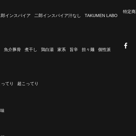
特定商
二郎インスパイア
二郎インスパイア汁なし
TAKUMEN LABO
油
魚介豚骨
煮干し
鶏白湯
家系
旨辛
担々麺
個性派
こってり
超こってり
濃味