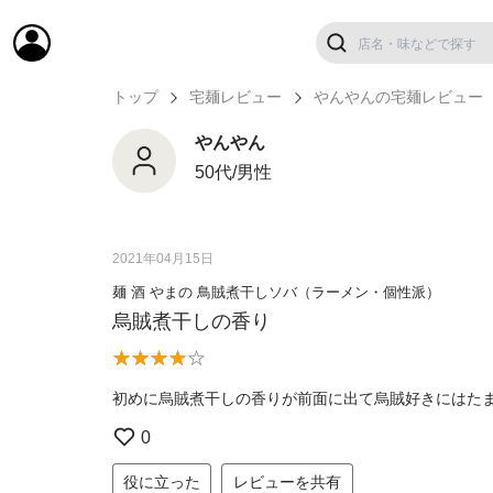
トップ
宅麺レビュー
やんやんの宅麺レビュー
やんやん
50代/男性
2021年04月15日
麺 酒 やまの 鳥賊煮干しソバ（ラーメン・個性派）
烏賊煮干しの香り
初めに烏賊煮干しの香りが前面に出て烏賊好きにはた
0
役に立った
レビューを共有