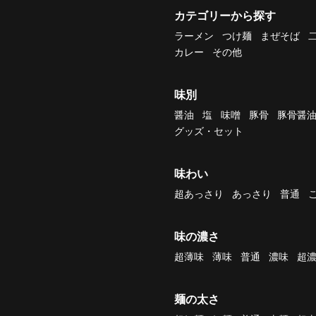
カテゴリーから探す
ラーメン
つけ麺
まぜそば
カレー
その他
味別
醤油
塩
味噌
豚骨
豚骨醤
グッズ・セット
味わい
超あっさり
あっさり
普通
味の濃さ
超薄味
薄味
普通
濃味
超
麺の太さ