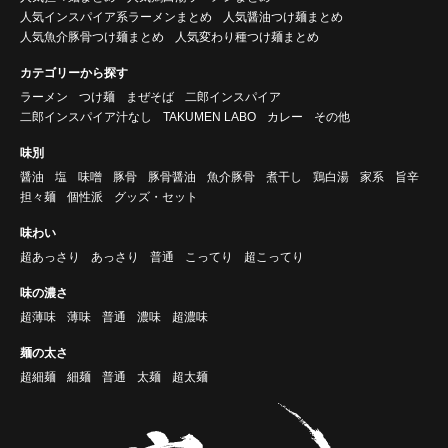
人気インスパイア系ラーメンまとめ
人気醤油つけ麺まとめ
人気魚介豚骨つけ麺まとめ
人気変わり種つけ麺まとめ
カテゴリーから探す
ラーメン
つけ麺
まぜそば
二郎インスパイア
二郎インスパイア汁なし
TAKUMEN LABO
カレー
その他
味別
醤油
塩
味噌
豚骨
豚骨醤油
魚介豚骨
煮干し
鶏白湯
家系
旨辛
担々麺
個性派
グッズ・セット
味わい
超あっさり
あっさり
普通
こってり
超こってり
味の濃さ
超薄味
薄味
普通
濃味
超濃味
麺の太さ
超細麺
細麺
普通
太麺
超太麺