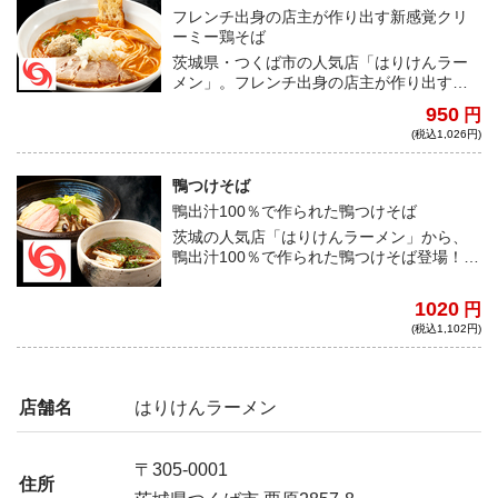
フレンチ出身の店主が作り出す新感覚クリ
ーミー鶏そば
茨城県・つくば市の人気店「はりけんラー
メン」。フレンチ出身の店主が作り出す鶏
そばは、ドライトマトのフルーティな酸味
950
円
と鶏の濃厚が口いっぱいに広がり最高の味
(税込1,026円)
わいに。麺もクリーミーなスープに絡み、
喉越し最高となっている！
鴨つけそば
鴨出汁100％で作られた鴨つけそば
茨城の人気店「はりけんラーメン」から、
鴨出汁100％で作られた鴨つけそば登場！鴨
ガラと手羽元を使用し、独自の炊き方で作
られた鴨スープに、北海道産「春よ恋」と
1020
円
ライ麦を合わせた特製麺は全てが至極の一
(税込1,102円)
杯！
店舗名
はりけんラーメン
〒305-0001
住所