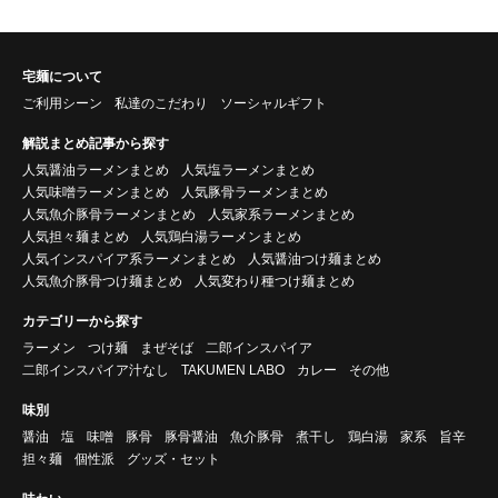
宅麺について
ご利用シーン
私達のこだわり
ソーシャルギフト
解説まとめ記事から探す
人気醤油ラーメンまとめ
人気塩ラーメンまとめ
人気味噌ラーメンまとめ
人気豚骨ラーメンまとめ
人気魚介豚骨ラーメンまとめ
人気家系ラーメンまとめ
人気担々麺まとめ
人気鶏白湯ラーメンまとめ
人気インスパイア系ラーメンまとめ
人気醤油つけ麺まとめ
人気魚介豚骨つけ麺まとめ
人気変わり種つけ麺まとめ
カテゴリーから探す
ラーメン
つけ麺
まぜそば
二郎インスパイア
二郎インスパイア汁なし
TAKUMEN LABO
カレー
その他
味別
醤油
塩
味噌
豚骨
豚骨醤油
魚介豚骨
煮干し
鶏白湯
家系
旨辛
担々麺
個性派
グッズ・セット