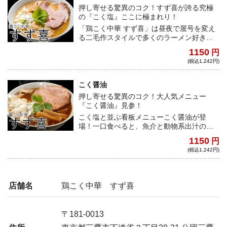
押し寄せる驚異のコク！すず喜が誇る究極
の『こく塩』ここに極まれり！
「鶏こく中華 すず喜」は昼夜で屋号を変え
る二毛作スタイルで多くのラーメン好きか
ら圧倒的な人気を誇っている有名店だ。今
1150
円
回は、看板メニューである”こく塩”が満を持
(税込1,242円)
して登場。塩スープは、麺に絡まるとマイ
ルドな味わいに変化するよう計算された仕
上がりになっている。一口食べると、魚介
こく醤油
と動物系出汁の絶妙な配合から生まれると
押し寄せる驚異のコク！大人気メニュー
んでもないコクが口いっぱいに広がり、そ
『こく醤油』見参！
の旨さは脳に刻み込まれ離れない。何度食
こく塩と並ぶ看板メニューこく醤油が登
べても「旨い」すず喜の誇る究極の一杯を
場！一口食べると、魚介と動物系出汁の絶
宅麺で味わうことができる。ラーメン界を
妙な配合から生まれるとんでもないコクが
代表する一杯は老若男女問わずどんな方に
1150
円
口いっぱいに広がり、その旨さは脳に刻み
もご堪能いただきたい！
(税込1,242円)
込まれ離れない。
店舗名
鶏こく中華 すず喜
〒181-0013