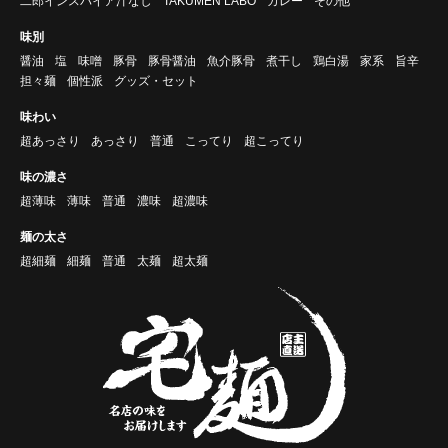
二郎インスパイア汁なし
TAKUMEN LABO
カレー
その他
味別
醤油
塩
味噌
豚骨
豚骨醤油
魚介豚骨
煮干し
鶏白湯
家系
旨辛
担々麺
個性派
グッズ・セット
味わい
超あっさり
あっさり
普通
こってり
超こってり
味の濃さ
超薄味
薄味
普通
濃味
超濃味
麺の太さ
超細麺
細麺
普通
太麺
超太麺