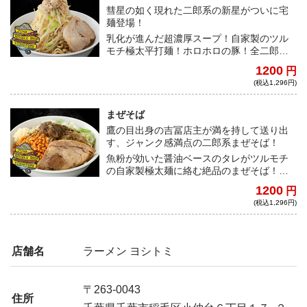
彗星の如く現れた二郎系の新星がついに宅
麺登場！
乳化が進んだ超濃厚スープ！自家製のツル
モチ極太平打麺！ホロホロの豚！全二郎系
ファンの心を掴んでは離さない至高の一杯
1200
円
をご堪能あれ！
(税込1,296円)
まぜそば
鷹の目出身の吉冨店主が満を持して送り出
す、ジャンク感満点の二郎系まぜそば！
魚粉が効いた醤油ベースのタレがツルモチ
の自家製極太麺に絡む絶品のまぜそば！ト
レードマークのカラアゲも同梱する完全仕
1200
円
様の一杯をご自宅で！
(税込1,296円)
店舗名
ラーメン ヨシトミ
〒263-0043
住所