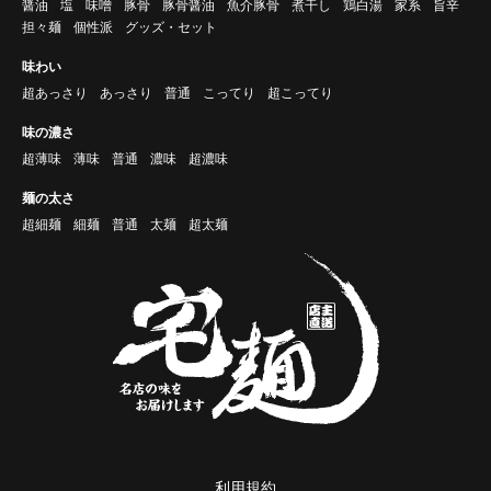
醤油
塩
味噌
豚骨
豚骨醤油
魚介豚骨
煮干し
鶏白湯
家系
旨辛
担々麺
個性派
グッズ・セット
味わい
超あっさり
あっさり
普通
こってり
超こってり
味の濃さ
超薄味
薄味
普通
濃味
超濃味
麺の太さ
超細麺
細麺
普通
太麺
超太麺
利用規約