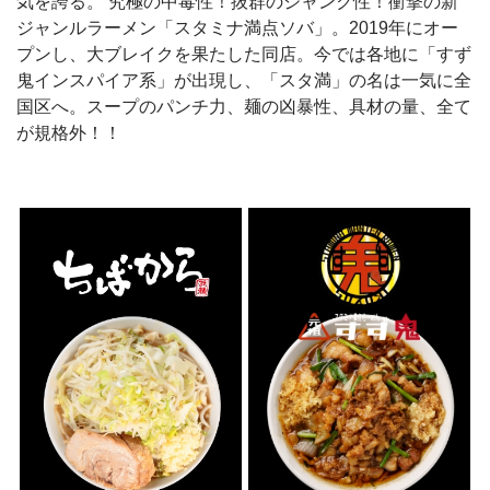
気を誇る。 究極の中毒性！抜群のジャンク性！衝撃の新
ジャンルラーメン「スタミナ満点ソバ」。2019年にオー
プンし、大ブレイクを果たした同店。今では各地に「すず
鬼インスパイア系」が出現し、「スタ満」の名は一気に全
国区へ。スープのパンチ力、麺の凶暴性、具材の量、全て
が規格外！！