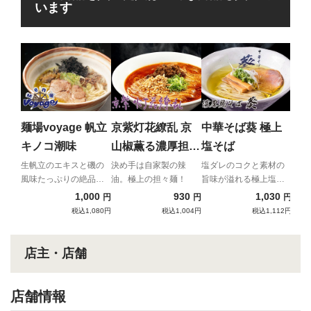
います
ラ
味
旨み
る！
麺場voyage 帆立
京紫灯花繚乱 京
中華そば葵 極上
パイ
キノコ潮味
山椒薫る濃厚担々
塩そば
麺
生帆立のエキスと磯の
決め手は自家製の辣
塩ダレのコクと素材の
風味たっぷりの絶品潮
油。極上の担々麺！
旨味が溢れる極上塩そ
ラーメン
ば
1,000
930
1,030
円
円
円
税込1,080円
税込1,004円
税込1,112円
店主・店舗
店舗情報