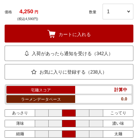
4,250
価格
円
数量
(税込4,590円)
カートに入れる
入荷があったら通知を受ける（342人）
お気に入りに登録する（238人）
計算中
宅麺スコア
0.0
ラーメンデータベース
あっさり
こってり
薄味
濃い味
細麺
太麺