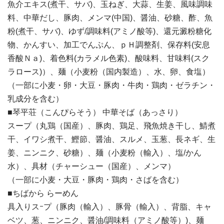
魚介エキス(煮干、サバ)、玉ねぎ、大蒜、生姜、風味調味
料、中華だし、豚肉、メンマ(中国)、醤油、砂糖、酢、魚
粉(煮干、サバ)、ゆず/調味料(アミノ酸等)、還元澱粉糖化
物、かんすい、加工でんぷん、ｐＨ調整剤、保存料(安息
香酸Ｎａ)、着色料(カラメル色素)、酸味料、甘味料(スク
ラロース)）、麺（小麦粉（国内製造）、水、卵、食塩）
（一部に小麦・卵・大豆・豚肉・牛肉・鶏肉・ゼラチン・
乳成分を含む）
■琴平荘（こんぴらそう） 中華そば（あっさり）
スープ（丸鶏（国産）、豚肉、鶏足、飛魚焼き干し、鯖煮
干、イワシ煮干、鰹節、醤油、スルメ、玉葱、長ネギ、生
姜、ニンニク、砂糖）、麺（小麦粉（輸入）、塩/かん
水）、具材（チャーシュー（国産）、メンマ）
（一部に小麦・大豆・豚肉・鶏肉・さばを含む）
■ちばから らーめん
具入りスｰプ（豚肉（輸入）、豚骨（輸入）、背脂、キャ
ベツ、葱、ニンニク、醤油/調味料（アミノ酸等）)、麺