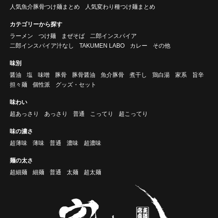
人気魚介豚骨つけ麺まとめ
人気変わり種つけ麺まとめ
カテゴリーから探す
ラーメン
つけ麺
まぜそば
二郎インスパイア
二郎インスパイア汁なし
TAKUMEN LABO
カレー
その他
味別
醤油
塩
味噌
豚骨
豚骨醤油
魚介豚骨
煮干し
鶏白湯
家系
旨辛
担々麺
個性派
グッズ・セット
味わい
超あっさり
あっさり
普通
こってり
超こってり
味の濃さ
超薄味
薄味
普通
濃味
超濃味
麺の太さ
超細麺
細麺
普通
太麺
超太麺