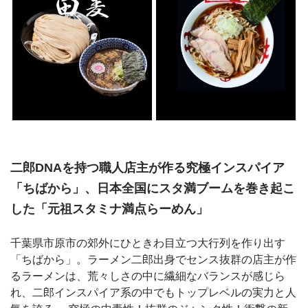
二郎DNAを持つ職人店主が作る究極インスパイア
「ちばから」、日本全国にスタ満ブームを巻き起こ
した「元祖スタミナ満点らーめん」
千葉県市原市の郊外にひときわ目立つ大行列を作り出す
「ちばから」。ラーメン二郎出身でセンス抜群の店主が作
るラーメンは、荒々しさの中に繊細なバランスが感じら
れ、二郎インスパイア系の中でもトップレベルの実力と人