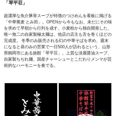
「琴平荘」
超濃厚な魚介豚骨スープが特徴のつけめんを看板に掲げる
「中華蕎麦 とみ田」。OPENから今もなお、未だにその味
を求めて早朝から行列を成す。小麦粉から独自開発した、
唯一無二の自家製極太麺は、他店の店主も舌を巻くほどの
完成度。 冬季のみ販売される幻の中華そばを求め、週末
になると昼のみの営業で一日500人が訪れるという、山形
県鶴岡市にある旅館「琴平荘」。上質な淡麗醤油スープ、
自家製ちぢれ麺、国産チャーシューとこだわりメンマが芸
術的なハーモニーを奏でる。