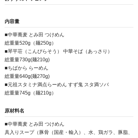
内容量
■中華蕎麦 とみ田 つけめん
総重量520g（麺250g）
■琴平荘（こんぴらそう） 中華そば（あっさり）
総重量730g(麺210g)
■ちばから らーめん
総重量640g(麺270g)
■元祖スタミナ満点らーめん すず鬼 スタ満ソバ
総重量745g（麺210g）
原材料名
■中華蕎麦 とみ田 つけめん
具入りスープ（豚骨（国産・輸入）、水、鶏ガラ、豚脂、