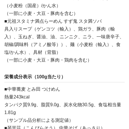
（小麦粉（国産）/かん水）
（一部に小麦・大豆・豚肉を含む）
■元祖スタミナ満点らーめん すず鬼 スタ満ソバ
具入りスープ（ゲンコツ（輸入）、鶏ガラ、豚肉（輸
入）、玉ねぎ、醤油、油、ニンニク、ニラ、一味唐辛子、
胡椒/調味料（アミノ酸等））、麺（小麦粉（輸入）、食
塩/かん水）、具材（背脂）
（一部に小麦・大豆・豚肉・鶏肉を含む）
栄養成分表示（100g当たり）
■中華蕎麦 とみ田 つけめん
熱量243kcal
タンパク質9.9g、脂質9.0g、炭水化物30.5g、食塩相当量
1.81g
（サンプル品分析による測定値）
■琴平荘（こんぴらそう） 中華そば（あっさり）