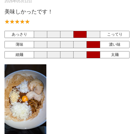
2026年05月12日
美味しかったです！
あっさり
こってり
薄味
濃い味
細麺
太麺