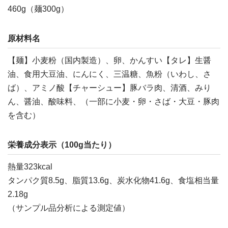
460g（麺300g）
原材料名
【麺】小麦粉（国内製造）、卵、かんすい【タレ】生醤
油、食用大豆油、にんにく、三温糖、魚粉（いわし、さ
ば）、アミノ酸【チャーシュー】豚バラ肉、清酒、みり
ん、醤油、酸味料、（一部に小麦・卵・さば・大豆・豚肉
を含む）
栄養成分表示（100g当たり）
熱量323kcal
タンパク質8.5g、脂質13.6g、炭水化物41.6g、食塩相当量
2.18g
（サンプル品分析による測定値）