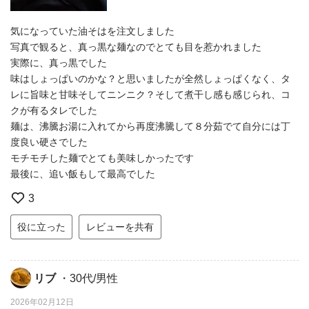
気になっていた油そはを注文しました
写真で観ると、真っ黒な麺なのでとても目を惹かれました
実際に、真っ黒でした
味はしょっぱいのかな？と思いましたが全然しょっぱくなく、タ
レに旨味と甘味そしてニンニク？そして煮干し感も感じられ、コ
クが有るタレでした
麺は、沸騰お湯に入れてから再度沸騰して８分茹でて自分には丁
度良い硬さでした
モチモチした麺でとても美味しかったです
最後に、追い飯もして最高でした
3
役に立った
レビューを共有
リブ
・30代/男性
2026年02月12日