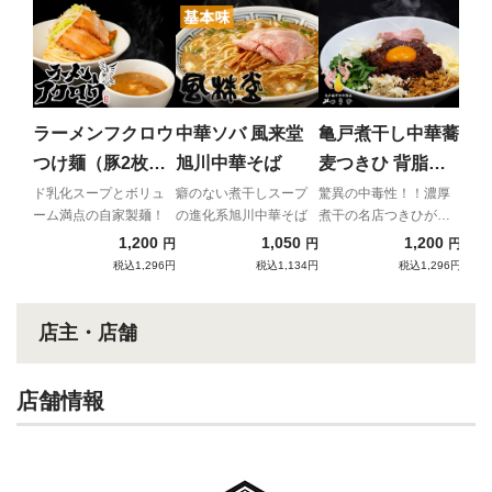
中
中
煮干
峰！
ラーメンフクロウ
中華ソバ 風来堂
亀戸煮干し中華蕎
計算
つけ麺（豚2枚入
旭川中華そば
麦つきひ 背脂辣
一杯
り）
油の油そば
場！
ド乳化スープとボリュ
癖のない煮干しスープ
驚異の中毒性！！濃厚
ーム満点の自家製麺！
の進化系旭川中華そば
煮干の名店つきひが放
つ、究極のジャンク背
1,200
1,050
1,200
円
円
円
脂まぜそば！とにか
税込1,296円
税込1,134円
税込1,296円
く、クセになる味わ
い！
店主・店舗
店舗情報