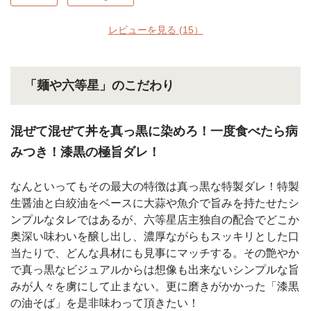
レビューを見る
(15）
「麺や六等星」のこだわり
混ぜて混ぜて丼を真っ黒に染めろ！一度食べたら病
みつき！漆黒の極旨ダレ！
なんといってもその最大の特徴は真っ黒な特製ダレ！特製
生醤油と白絞油をベースに大蒜や魚介で旨みを持たせたシ
ンプルなタレではあるが、六等星店主独自の配合でどこか
奥深い味わいを醸し出し、濃厚ながらもスッキリとした口
当たりで、どんな具材にも見事にマッチする。その艶やか
で真っ黒なビジュアルからは想像も出来ないシンプルな旨
みが人々を虜にして止まない。更に磨きがかかった「漆黒
の油そば」を是非味わって頂きたい！