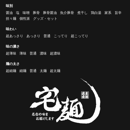
味別
醤油
塩
味噌
豚骨
豚骨醤油
魚介豚骨
煮干し
鶏白湯
家系
旨辛
担々麺
個性派
グッズ・セット
味わい
超あっさり
あっさり
普通
こってり
超こってり
味の濃さ
超薄味
薄味
普通
濃味
超濃味
麺の太さ
超細麺
細麺
普通
太麺
超太麺