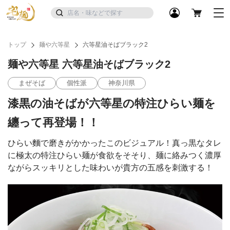
トップ
麺や六等星
六等星油そばブラック2
麺や六等星 六等星油そばブラック2
まぜそば
個性派
神奈川県
漆黒の油そばが六等星の特注ひらい麺を
纏って再登場！！
ひらい麵で磨きがかかったこのビジュアル！真っ黒なタレ
に極太の特注ひらい麺が食欲をそそり、麺に絡みつく濃厚
ながらスッキリとした味わいが貴方の五感を刺激する！