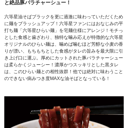
と絶品豚バラチャーシュー！
六等星油そばブラックを更に過激に味わっていただくため
に麺をブラッシュアップ！六等星ファンにはおなじみの平
打ち麺「六等星ひらい麺」を宅麺仕様にアレンジ！モチっ
とした食感と歯ざわり、独特な噛み応えが特徴的な六等星
オリジナルのひらい麺は、噛めば噛むほど芳醇な小麦の香
りが漂い、もちもちとした食感がタレの旨みを最大限に引
き上げ口に運ぶ。厚めにカットされた豚バラチャーシュー
は柔らかくジューシー！濃厚かつスッキリとした黒タレ
は、このひらい麺との相性抜群！他では絶対に味わうこと
のできない病みつき度MAXな油そばとなっている！