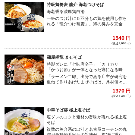
特級鶏蕎麦 龍介 海老つけそば
海老香る濃厚鶏白湯
一杯のつけ汁に５羽分もの鶏を使用し作ら
れる「龍介つけ蕎麦」。鶏の臭みを完全に
取り除き旨みとコクのみを凝縮したつけ汁
に、風味豊かな魚介出汁と海老オイルを合
1540
円
わせ、超濃厚かつ海老の風味が広がる極上
(税込1,663円)
の一杯に仕上がっている。
麺屋桐龍 まぜそば
特製ダレに「七味唐辛子」「カリカリ」
「かつお節」が一体となった癖になる味わ
い！
「ラーメン二郎」出身である店主が研究を
重ねて作りあげたまぜそばは、具材個々の
美味しさを追求しながら、絶妙なバランス
1370
円
で旨みのピークを引き出す！ 特製ダレに、
(税込1,480円)
独自配合の特注「七味唐辛子」、旨味とコ
クのアクセントとなる「カリカリ」、食欲
をそそる「かつお節」が一体となった癖に
中華そば葵 極上塩そば
なる味わい！
塩ダレのコクと素材の旨味が溢れる極上塩
そば
複数の魚介系の出汁と名古屋コーチンの丸
鶏ガラ動物系出汁の旨味が、複雑に重なり