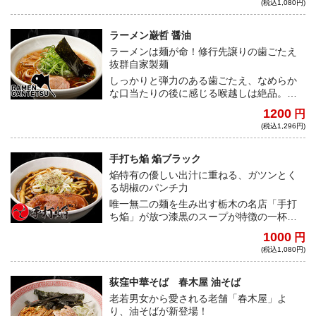
(税込1,080円)
との相性抜群！
ラーメン巌哲 醤油
ラーメンは麺が命！修行先譲りの歯ごたえ
抜群自家製麺
しっかりと弾力のある歯ごたえ、なめらか
な口当たりの後に感じる喉越しは絶品。優
しい醤油の香りと鰹節の旨味のスープは麺
1200
円
の美味しさが引き立てられるよう緻密な計
(税込1,296円)
算がされている。
手打ち焔 焔ブラック
焔特有の優しい出汁に重ねる、ガツンとく
る胡椒のパンチ力
唯一無二の麺を生み出す栃木の名店「手打
ち焔」が放つ漆黒のスープが特徴の一杯。
艶やかな麺肌を誇る、ツルツルとした自家
1000
円
製麺と、あまじょっぱい醤油スープとの相
(税込1,080円)
性は抜群だ！
荻窪中華そば 春木屋 油そば
老若男女から愛される老舗「春木屋」よ
り、油そばが新登場！