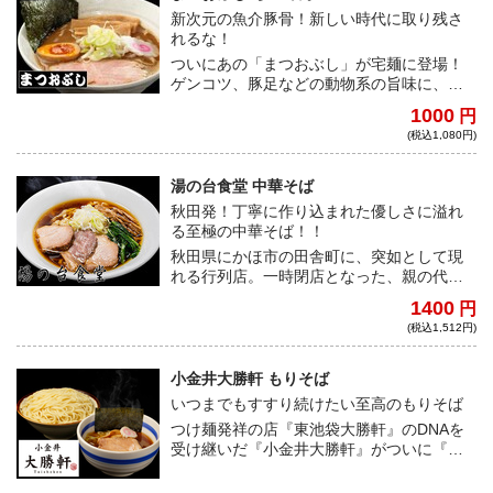
下さい。
新次元の魚介豚骨！新しい時代に取り残さ
れるな！
ついにあの「まつおぶし」が宅麺に登場！
ゲンコツ、豚足などの動物系の旨味に、
鰹、煮干しの魚介系が加わったスープは超
1000
円
濃厚ながらも絶妙なバランスで調和し、圧
(税込1,080円)
倒的なクオリティーとなっている。また、
店舗で作られる自家製麺は麺にこだわり抜
いた店主渾身の出来であり、全国に熱狂的
湯の台食堂 中華そば
なファンがいる。魚介豚骨の歴史を変えう
秋田発！丁寧に作り込まれた優しさに溢れ
る極上の一杯、とくとご賞味あれ！
る至極の中華そば！！
秋田県にかほ市の田舎町に、突如として現
れる行列店。一時閉店となった、親の代か
ら続く創業50年の食堂を引き継ぎ、中華そ
1400
円
ばで見事に有名店の仲間入りを果たした現
(税込1,512円)
店主の佐々木氏。驚愕の自家製縮れ麺は、
弾力、香りとも桁違い。更に、こだわり抜
いた醤油スープは、店主の優しくて一本気
小金井大勝軒 もりそば
な性格そのままに、温かくも力強さを感じ
いつまでもすすり続けたい至高のもりそば
る事のできる味わいだ。奇跡の行列を作り
つけ麺発祥の店『東池袋大勝軒』のDNAを
出す、秋田の名店の味をとくとご堪能あ
受け継いだ『小金井大勝軒』がついに『宅
れ！！
麺.com』に登場。コシの強い自家製中太麺
はボリューム満点ながらも、全く量を感じ