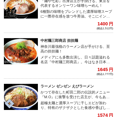
『麺や七彩』出身店主が手掛ける、東京を
代表するオンリーワン味噌らーめん！
6種類の味噌をブレンドした濃厚味噌スープ
に一際存在感を放つ牛蒡油。そこにインパ
クト抜群な自家製手もみ平打ち極太麺とカ
1400
円
リカリ牛蒡チップスが合わさった唯一無二
(税込1,512円)
の一品。
中村麺三郎商店 担担麺
神奈川最強格のラーメン店が手がける、至
高の担担麺！
メディアにも多数出演し、日々話題溢れる
名店『中村麺三郎商店』。今はなき日本最
古の中国料理店『聘珍楼』で腕を磨いた店
1645
円
主が手がける担担麺は、老若男女を虜にし
(税込1,777円)
て止まない逸品！
ラーメン ゼンゼン えびラーメン
かつて存在した町田二郎の伝説的メニュー
『M.O』に衝撃を受けた店主が、今もあの
味を追い求めながら作る一杯！
超極太麺と濃厚スープに干しエビが加わ
り、特有のザクザクとした食感や香ばしい
風味で更に旨みがブーストされた、『ラー
1574
円