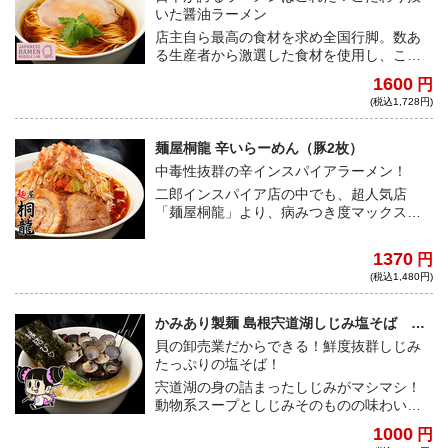
いた醤油ラーメン
店主自ら最高の食材を求め全国行脚。数あ
る生産者から激選した食材を使用し、この
一杯に全てが詰まった最高傑作！澄み渡っ
1600
円
たスープに自家製麺、チャーシューと一切
(税込1,728円)
妥協なしの逸品！
麺屋桐龍 辛いらーめん（豚2枚）
中毒性抜群の辛インスパイアラーメン！
二郎インスパイア店の中でも、超人気店
「麺屋桐龍」より、病みつき度マックスの
辛いラーメンが新登場！ 豚はバラ肉とウデ
肉の２種類が入り、豚好きにもたまらな
1370
円
い！
(税込1,480円)
かみあり製麺 島根宍道湖しじみ塩そば し
じみマシマシ
貝の卸売業だからできる！鮮度抜群しじみ
たっぷりの塩そば！
宍道湖の身の詰まったしじみがマシマシ！
動物系スープとしじみそのものの味わいが
混然一体となった究極のスープ。素材の旨
1000
円
味が最大限に引き出されており、自家製麺