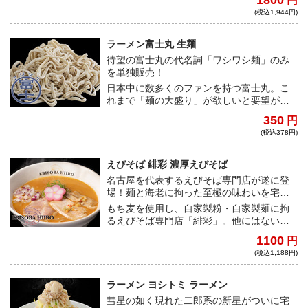
1800
円
こだわり、本物を提供し続けた、孤高の天
(税込1,944円)
才・飯田将太が届ける究極の逸品！
ラーメン富士丸 生麺
待望の富士丸の代名詞「ワシワシ麺」のみ
を単独販売！
日本中に数多くのファンを持つ富士丸。こ
れまで「麺の大盛り」が欲しいと要望が多
く、それに応える形で遂に麺のみを販売し
350
円
ます！
(税込378円)
えびそば 緋彩 濃厚えびそば
名古屋を代表するえびそば専門店が遂に登
場！麺と海老に拘った至極の味わいを宅麺
でお届け！
もち麦を使用し、自家製粉・自家製麺に拘
るえびそば専門店「緋彩」。他にはないモ
チモチ食感の多加水麺に、甘海老の旨味が
1100
円
凝縮された濃厚海老スープが絡み合う老若
(税込1,188円)
男女に愛される絶品の一杯！
ラーメン ヨシトミ ラーメン
彗星の如く現れた二郎系の新星がついに宅