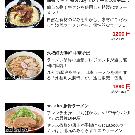
仙臺 くろく 特製ねぎダレ！牛タン塩中華そ
ば
仙台名物！牛タンを使用した特製の塩ラー
メン！
自然な食材の旨みを生かし、素材にこだわ
った淡麗ラーメンから、個性的なラーメン
まで幅広い一杯が魅力の東北の名店「仙臺
1200
円
くろく」が宅麺に登場！貝や鶏の出汁をベ
(税込1,296円)
ースに特製のネギだれやレモンマリネがア
クセントとなった唯一無二の一杯をご自宅
で！！
永福町大勝軒 中華そば
ラーメン業界の重鎮、レジェンドが遂に宅
麺に降臨！！
70年の歴史を誇る、日本ラーメンを牽引す
る「永福町大勝軒」が、遂に販売！色褪せ
ない煮干し中華そばの深みある味わいは、
1890
円
オールドファンからも若い世代からも厚い
(税込2,041円)
支持を受けている。
scLabo 豚骨ラーメン
フレンチ出身！『ちばから』×『中華ソバ 伊
吹』の最強DNA店
センス抜群の店主が手掛けるscLaboのラー
メンは、地元のみならず全国のラーメンフ