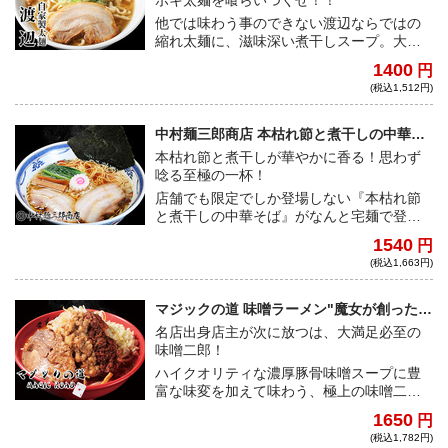
ボキ太麺を喰らいつくせ！！
他では味わう事のできない渡辺ならではの
縮れ太麺に、滋味深い煮干しスープ。大満
足必至の一杯を是非是非是非ご自宅で味わ
1400
円
っていただきたい！
(税込1,512円)
中村麺三郎商店 本枯れ節と煮干しの中華そ
ば
本枯れ節と煮干しが華やかに香る！思わず
唸る至極の一杯！
店舗でも限定でしか登場しない『本枯れ節
と煮干しの中華そば』がなんと宅麺で登
場！良質な素材と中村店主の技術力から繰
1540
円
り出される上品で深みのあるスープはあな
(税込1,663円)
たを必ず唸らせる！
マジックの道 味噌ラーメン"魔女が創った
nyan nyan味噌"
名店出身店主が次に放つは、大満足必至の
味噌二郎！
ハイクオリティな濃厚豚骨味噌スープに豊
富な味変を加えて味わう、極上の味噌二郎
系！かつてマジシャンを志した店主がラー
1650
円
メンであなたを魔法にかける！
(税込1,782円)