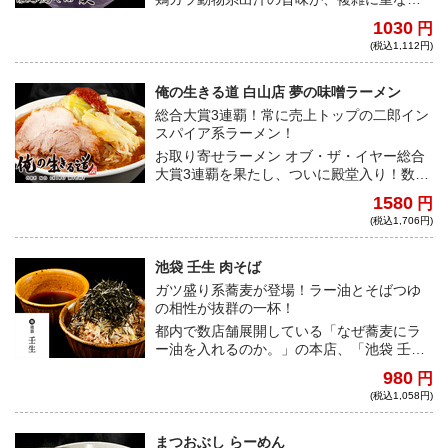
合う「極上塩そば」！一口飲めば、澄んだ
1030
円
スープの見た目からは想像もできない塩ダ
(税込1,112円)
レのコクが堪能できる！
俺の生きる道 白山店 夢の味噌ラーメン
総合大賞3連覇！常に売上トップの二郎イン
スパイア系ラーメン！
お取り寄せラーメン オブ・ザ・イヤー総合
大賞3連覇を果たし、ついに殿堂入り！数多
くのメディアからも取り上げられ、その勢
1580
円
いはとどまるところを知らない。
(税込1,706円)
池袋 壬生 肉そば
ガツ盛り系蕎麦が登場！ラー油とそばつゆ
の相性が抜群の一杯！
都内で数店舗展開している「なぜ蕎麦にラ
ー油を入れるのか。」の本店、「池袋 壬
生」。従来の日本蕎麦とは違い、ラーメン
980
円
に近づけた食感の自家製麺を使用。コクの
(税込1,058円)
深いそばつゆにラー油を入れることで、複
雑な旨味を表現。トッピングの牛肉も食べ
応え充分！※そばアレルギーの方はご遠慮
まつおぶし らーめん