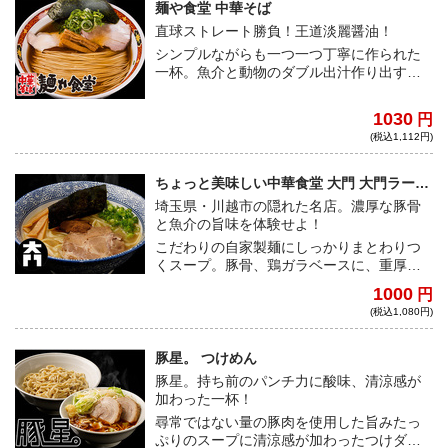
麺や食堂 中華そば
直球ストレート勝負！王道淡麗醤油！
シンプルながらも一つ一つ丁寧に作られた
一杯。魚介と動物のダブル出汁作り出す黄
金スープが、こだわりの低加水ストレート
麺に絡まれば、舌の奥底から湧き上がるの
1030
円
は至福の波。
(税込1,112円)
ちょっと美味しい中華食堂 大門 大門ラーメ
ン
埼玉県・川越市の隠れた名店。濃厚な豚骨
と魚介の旨味を体験せよ！
こだわりの自家製麺にしっかりまとわりつ
くスープ。豚骨、鶏ガラベースに、重厚な
魚介の旨さが加わった、コクと旨味を堪能
1000
円
できる一杯。
(税込1,080円)
豚星。 つけめん
豚星。持ち前のパンチ力に酸味、清涼感が
加わった一杯！
尋常ではない量の豚肉を使用した旨みたっ
ぷりのスープに清涼感が加わったつけダ