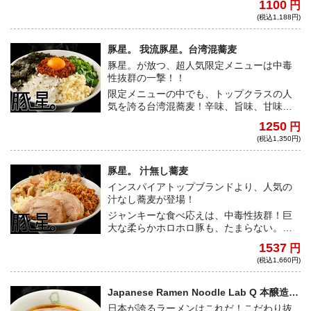
1100
円
させずにズルズルとすすれる。素材一つ一
(税込1,188円)
つがしっかりと主張するつけ汁には少し酸
味も感じられ、どこまでも食欲が掻き立て
られるのだ。
豚星。 我流豚星。台湾混蕎麦
豚星。が放つ、超人気限定メニューは中毒
性抜群の一撃！！
限定メニューの中でも、トップクラスの人
気を誇る台湾混蕎麦！辛味、旨味、甘味が
渾然一体となり、ワシワシ麺のパンチ力も
1250
円
相まって、アトラクションさながらの楽し
(税込1,350円)
さを堪能できる。
豚星。 汁無し蕎麦
インスパイアトップブランドより、人気の
汁なし蕎麦が登場！
ジャンキーな食べ応えは、中毒性抜群！巨
大な柔らかホロホロ豚も、たまらない。た
っぷり茹で野菜、刻みニンニクは必須、お
1537
円
好みでマヨネーズを加えてガッツリ食らい
(税込1,660円)
ついてもらいたい。
Japanese Ramen Noodle Lab Q 本醸造醤
油らぁ麺
日本が誇るラーメンはこれだ！こだわり抜