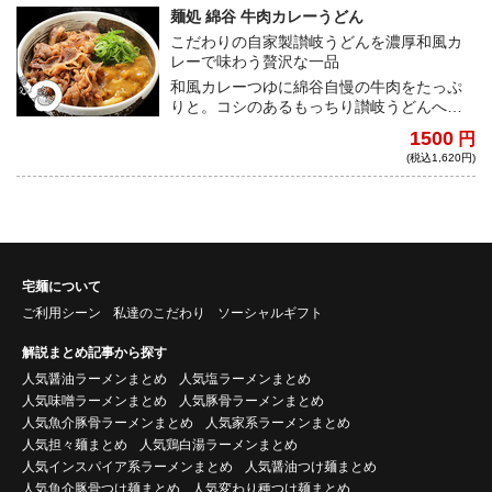
麺処 綿谷 牛肉カレーうどん
こだわりの自家製讃岐うどんを濃厚和風カ
レーで味わう贅沢な一品
和風カレーつゆに綿谷自慢の牛肉をたっぷ
りと。コシのあるもっちり讃岐うどんへ豪
快に絡めて味わう食べ応え抜群の一杯。
1500
円
(税込1,620円)
宅麺について
ご利用シーン
私達のこだわり
ソーシャルギフト
解説まとめ記事から探す
人気醤油ラーメンまとめ
人気塩ラーメンまとめ
人気味噌ラーメンまとめ
人気豚骨ラーメンまとめ
人気魚介豚骨ラーメンまとめ
人気家系ラーメンまとめ
人気担々麺まとめ
人気鶏白湯ラーメンまとめ
人気インスパイア系ラーメンまとめ
人気醤油つけ麺まとめ
人気魚介豚骨つけ麺まとめ
人気変わり種つけ麺まとめ