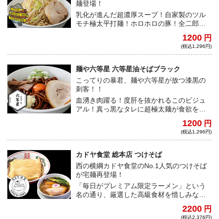
麺登場！
乳化が進んだ超濃厚スープ！自家製のツル
モチ極太平打麺！ホロホロの豚！全二郎系
ファンの心を掴んでは離さない至高の一杯
1200
円
をご堪能あれ！
(税込1,296円)
麺や六等星 六等星油そばブラック
こってりの暴君、麺や六等星が放つ漆黒の
刺客！！
血湧き肉躍る！度肝を抜かれるこのビジュ
アル！真っ黒なタレに超極太麺が食欲をそ
そり、麺に絡みつく濃厚ながらスッキリと
1200
円
した味わいが貴方の五感を刺激する！
(税込1,296円)
カドヤ食堂 総本店 つけそば
西の横綱カドヤ食堂のNo.1人気のつけそば
が宅麺再登場！
「毎日がプレミアム限定ラーメン」という
名の通り、厳選した高級食材を惜しみなく
使用した極上つけそば。鹿児島黒豚、霧島
2200
円
高原ロイヤルポークなどを使用し、店主の
(税込2,376円)