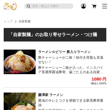
トップ
自家製麺
「自家製麺」のお取り寄せラーメン・つけ麺
ラーメン☆ビリー 豚入りラーメン
豚チャーシューが二枚！味付き背脂も見逃
せない！
豚チャーシュー二枚が入った、インスパイ
ア系濃厚醤油豚骨。歯ごたえのある自家製
極太麺は歯切れがよい。トッピングの味付
1080
円
き背脂もついており、宅麺でのリピート率
(税込1,166円)
や満足度は抜群のスコアを誇る究極の一
杯。
藤澤家 ラーメン
醤油のキレとコクを堪能できる家系豚骨醤
油