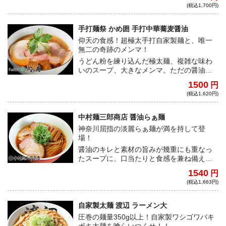
メン ゼンゼン』の人気メニュー！
(税込1,700円)
手打麺祭 かめ囲 手打中華蕎麦醤油
仰天の食感！超極太手打自家製麺と、唯一
無二の奇跡のメンマ！
うどん粉を練り込んだ極太麺、複雑な味わ
いのスープ、大きなメンマ。ただの醤油ラ
ーメンとは一括りにできない。そんな、長
1500
円
時間の行列待ちは必須の一杯をご自宅にお
(税込1,620円)
届けいたします。
中村麺三郎商店 醤油らぁ麺
神奈川屈指の淡麗らぁ麺が満を持して登
場！
醤油のキレと素材の旨みが幾重にも重なっ
たスープに、口当たりと食感を兼ね備えた
自家製麺、素材のポテンシャルを最大限引
1540
円
き出したトッピング達！これぞ神奈川最高
(税込1,663円)
峰の一杯！
自家製太麺 渡辺 ラーメン大
圧巻の麺量350g以上！自家製ワシゴワバキ