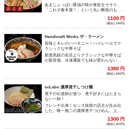
あまじょっぱい醤油の味が食欲をそそり、
「これぞ春木屋！」という丸い断面のもっ
ちりとした麺を存分に堪能出来る逸品！正
1100
円
統派醤油ラーメンをジャンクに仕上げた一
(税込1,188円)
杯は必食だ！
Handicraft Works ザ・ラーメン
旨味とキレのハーモニー！ハイレベルでク
ラシックな中華そば
新進気鋭の名店よりクラシックな中華そば
が新登場。冷凍通販でも味が変わらないよ
う、研究を重ねた逸品。旨味、酸味、醤油
1380
円
のキレが見事なハーモニーを奏でるハイレ
(税込1,490円)
ベルな中華そば。
scLabo 濃厚煮干しつけ麺
煮干の伝道師が放つ、煮干好きにはたまら
ない一杯！
フレンチ出身！センス抜群の店主が生み出
した、唯一無二の濃厚煮干つけめん。上質
な煮干しだけを厳選し、大量に使用した超
1300
円
濃厚な一杯は、後味の良さが特徴。残った
(税込1,404円)
タレと具材にご飯を混ぜて食べる、宅麺な