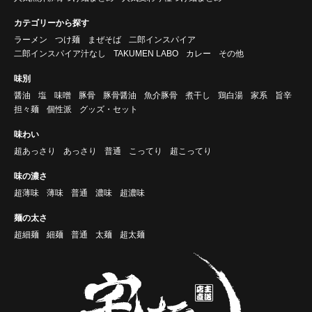
カテゴリーから探す
ラーメン
つけ麺
まぜそば
二郎インスパイア
二郎インスパイア汁なし
TAKUMEN LABO
カレー
その他
味別
醤油
塩
味噌
豚骨
豚骨醤油
魚介豚骨
煮干し
鶏白湯
家系
旨辛
担々麺
個性派
グッズ・セット
味わい
超あっさり
あっさり
普通
こってり
超こってり
味の濃さ
超薄味
薄味
普通
濃味
超濃味
麺の太さ
超細麺
細麺
普通
太麺
超太麺