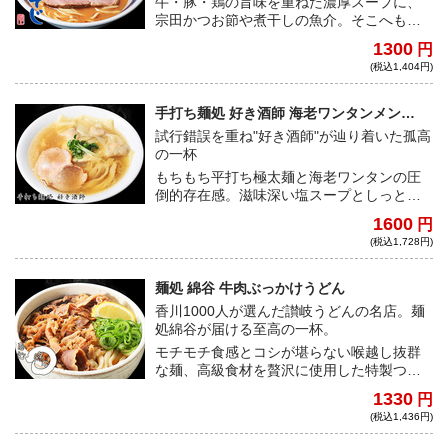
牛・豚・鶏の旨味を重ねた濃厚スープに、
宗田かつお節や煮干しの魚介。そこへもち
もちの自家製麺が絡む、驚くほど飽きの来
1300
円
ない一杯。
(税込1,404円)
手打ち麺処 好き酒師 海老ワンタンメン
（塩）
試行錯誤を重ね"好き酒師"が辿り着いた孤高
の一杯
もちもち平打ち極太麺と海老ワンタンの圧
倒的存在感。滋味深い塩スープとしっとり
チャーシューが心と体に染み渡る。
1600
円
(税込1,728円)
麺処 綿谷 牛肉ぶっかけうどん
香川1000人が選んだ讃岐うどんの名店。麺
処綿谷が届ける至高の一杯。
モチモチ食感とコシが堪らない喉越し抜群
な麺、高級食材を贅沢に使用した特製つ
ゆ、秘伝の牛肉。受け継がれてきた綿谷の
1330
円
味を是非ご自宅で。
(税込1,436円)