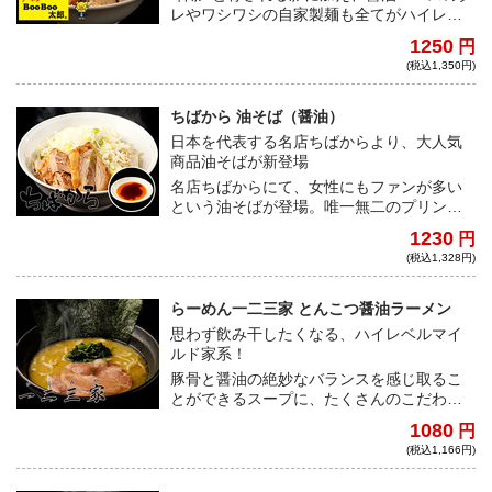
レやワシワシの自家製麺も全てがハイレベ
ルな一杯。お好みで卵黄、粉チーズ、キム
1250
円
チをトッピングして、よりジャンクに堪能
(税込1,350円)
してほしい。
ちばから 油そば（醤油）
日本を代表する名店ちばからより、大人気
商品油そばが新登場
名店ちばからにて、女性にもファンが多い
という油そばが登場。唯一無二のプリンプ
リンな弾力を誇る自家製麺をダイレクトに
1230
円
味わえる逸品は、らーめんと並ぶ看板商品
(税込1,328円)
だ！
らーめん一二三家 とんこつ醤油ラーメン
思わず飲み干したくなる、ハイレベルマイ
ルド家系！
豚骨と醤油の絶妙なバランスを感じ取るこ
とができるスープに、たくさんのこだわり
が詰め込まれた至高の自家製麺。力強くも
1080
円
優しい一二三家のラーメンは、好みによら
(税込1,166円)
ず必食だ。