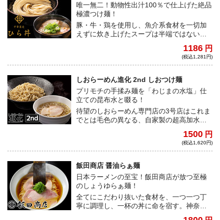
唯一無二！動物性出汁100％で仕上げた絶品
極濃つけ麺！
豚・牛・鶏を使用し、魚介系食材を一切加
えずに炊き上げたスープは半端ではない濃
厚さ！国産小麦を独自のブレンドで配合し
1186
円
た自家製極太ストレート麺に絶品極濃つけ
(税込1,281円)
汁が絡み合うことでそれぞれの旨みが爆発
し、唯一無二の味わいとなる
しおらーめん進化 2nd しおつけ麺
プリモチの手揉み麺を「わじまの水塩」仕
立ての昆布水と啜る！
待望のしおらーめん専門店の3号店はこれま
でとは毛色の異なる、自家製の超高加水麺
が特徴的だ。厳選された魚介出汁とわじま
1500
円
の水塩で仕上げた昆布水を麺に纏わせ、ク
(税込1,620円)
リアでキレのあるつけ汁とのコンビネーシ
ョンをお楽しみあれ！
飯田商店 醤油らぁ麺
日本ラーメンの至宝！飯田商店が放つ至極
のしょうゆらぁ麺！
全てにこだわり抜いた食材を、一つ一つ丁
寧に調理し、一杯の丼に命を宿す。神奈川
県湯河原という地で、愚直なまでに本物に