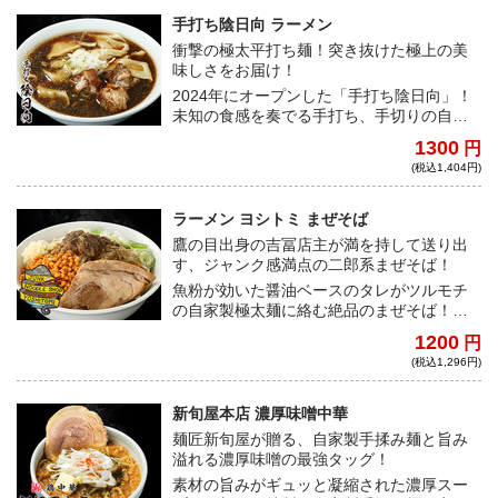
手打ち陰日向 ラーメン
衝撃の極太平打ち麺！突き抜けた極上の美
味しさをお届け！
2024年にオープンした「手打ち陰日向」！
未知の食感を奏でる手打ち、手切りの自家
製極太平打ち麺がすべてを虜にする！かつ
1300
円
てない新たな衝撃をご自宅にお届け！
(税込1,404円)
ラーメン ヨシトミ まぜそば
鷹の目出身の吉冨店主が満を持して送り出
す、ジャンク感満点の二郎系まぜそば！
魚粉が効いた醤油ベースのタレがツルモチ
の自家製極太麺に絡む絶品のまぜそば！ト
レードマークのカラアゲも同梱する完全仕
1200
円
様の一杯をご自宅で！
(税込1,296円)
新旬屋本店 濃厚味噌中華
麺匠新旬屋が贈る、自家製手揉み麺と旨み
溢れる濃厚味噌の最強タッグ！
素材の旨みがギュッと凝縮された濃厚スー