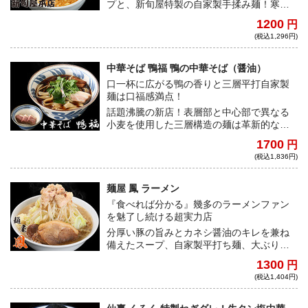
プと、新旬屋特製の自家製手揉み麺！寒い
季節に心温まる、新旬屋渾身の一杯！
1200
円
(税込1,296円)
中華そば 鴨福 鴨の中華そば（醤油）
口一杯に広がる鴨の香りと三層平打自家製
麺は口福感満点！
話題沸騰の新店！表層部と中心部で異なる
小麦を使用した三層構造の麺は革新的な食
感を織り成す。類を見ない芸術的な自家製
1700
円
麺と香りが豊かな鴨出汁のマリアージュを
(税込1,836円)
ご堪能あれ。
麺屋 鳳 ラーメン
『食べれば分かる』幾多のラーメンファン
を魅了し続ける超実力店
分厚い豚の旨みとカネシ醤油のキレを兼ね
備えたスープ、自家製平打ち麺、大ぶりな
豚。全二郎系ファン必食の一杯。
1300
円
(税込1,404円)