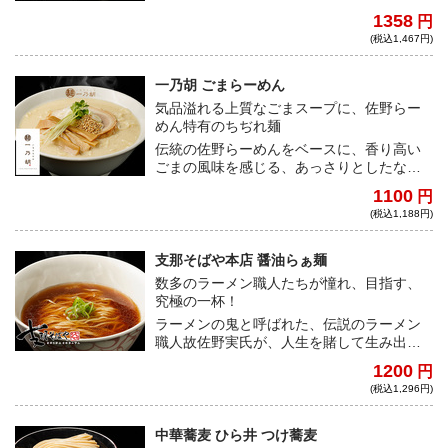
レ。大ぶりなジューシー豚2枚、ワシワシの
1358
円
極太自家製麺と、満足度抜群のインスパイ
(税込1,467円)
アつけめん！
一乃胡 ごまらーめん
気品溢れる上質なごまスープに、佐野らー
めん特有のちぢれ麺
伝統の佐野らーめんをベースに、香り高い
ごまの風味を感じる、あっさりとしたなか
にもコクと旨味の広がる味わい。モチモチ
1100
円
食感の自家製ちぢれ麺との相性も抜群だ！
(税込1,188円)
支那そばや本店 醤油らぁ麺
数多のラーメン職人たちが憧れ、目指す、
究極の一杯！
ラーメンの鬼と呼ばれた、伝説のラーメン
職人故佐野実氏が、人生を賭して生み出し
た、至高の醤油らぁ麺。最高の食材を一切
1200
円
の妥協なく追い求め、全ての技術を詰め込
(税込1,296円)
んで完成した一杯。
中華蕎麦 ひら井 つけ蕎麦