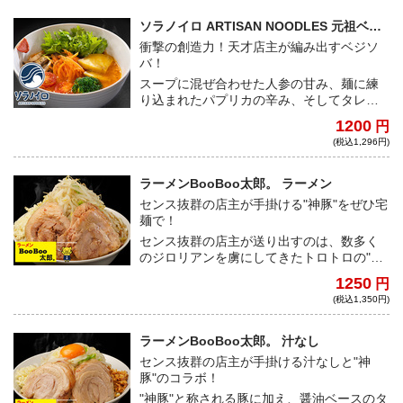
らではの楽しみ方がオススメです。
ソラノイロ ARTISAN NOODLES 元祖ベジ
ソバ
衝撃の創造力！天才店主が編み出すベジソ
バ！
スープに混ぜ合わせた人参の甘み、麺に練
り込まれたパプリカの辛み、そしてタレに
含まれた貝出汁のうまみが見事に融合した
1200
円
究極のベジソバ。クリエイティブ天才店主
(税込1,296円)
渾身の一杯。
ラーメンBooBoo太郎。 ラーメン
センス抜群の店主が手掛ける"神豚"をぜひ宅
麺で！
センス抜群の店主が送り出すのは、数多く
のジロリアンを虜にしてきたトロトロの"神
豚"とワシワシの自家製麺！すべてがハイレ
1250
円
ベルな一杯を、ご自宅で是非堪能してほし
(税込1,350円)
い
ラーメンBooBoo太郎。 汁なし
センス抜群の店主が手掛ける汁なしと"神
豚"のコラボ！
"神豚"と称される豚に加え、醤油ベースのタ