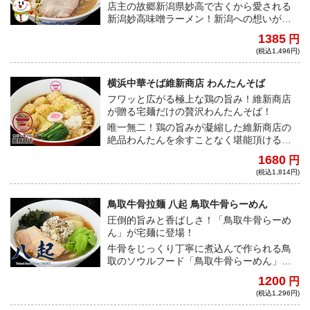
店主の故郷新潟県妙高で古くから愛される
新潟妙高味噌ラーメン！新潟への想いが横
浜の地で「雪ぐに」という名店を生む。地
1385
円
元への愛が詰まった心温まる味噌ラーメン
(税込1,496円)
をご自宅で！！
横浜中華そば維新商店 わんたんそば
フワッと広がる極上な鶏の旨み！維新商店
が贈る宅麺だけの贅沢わんたんそば！
唯一無二！鶏の旨みが凝縮した維新商店の
絶品わんたんを余すことなく堪能頂ける宅
麺だけの贅沢仕様！芳醇でふくよかな鶏の
1680
円
風味と香り！しかと受け止めよ！
(税込1,814円)
鳥取牛骨拉麺 八起 鳥取牛骨らーめん
圧倒的旨みと香ばしさ！「鳥取牛骨らーめ
ん」が宅麺に登場！
牛骨をじっくり丁寧に煮込んで作られる鳥
取のソウルフード「鳥取牛骨らーめん」。
澄み切ったスープからは想像できぬほどに
1200
円
凝縮された旨みが、口腔内で爆発する！
(税込1,296円)