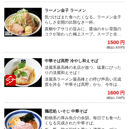
ラーメン金子 ラーメン
気づけばまた食べたくなる。ラーメン金子
らしさ全開の比類なき一杯。
真鯛やアサリの旨みに、醤油のキレ背脂の
コクが加わった極上スープ。スープと全粒
粉入りのワシワシ縮れ麺が絡み合い、味・
1500
円
ボリュームともに大満足必至！
(税込1,620円)
中華そば髙野 冷やし和えそば
淡麗系最高峰の名店が放つ、猛暑にぴった
りの淡麗和えそば！
淡麗系ラーメン最高峰との呼び声高い完成
度を誇る「中華そば髙野」から、今年は冷
やし和えそばが登場！暑い夏は極上の冷や
1600
円
しそばでさっぱり乗り切ろう！
(税込1,728円)
麺恋処 いそじ 中華そば
動物系の厚み魚介の余韻。毎日でも食べた
くなる完成された中華そば。