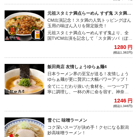
こだわりがギュッと詰まった究極の一杯！
元祖スタミナ満点らーめん すず鬼 スタ満ソ
バ（ぽん玉用味ぽん入り）
CM出演記念！スタ満の人気トッピングぽん
玉用の味ぽん入りを限定販売！
元祖スタミナ満点らーめんすず鬼より、全
国TVCM出演を記念して「スタ満ソバ（ぽん
玉用味ぽん入り）」を数量限定で販売！
1280
円
(税込1,382円)
飯田商店 友情しょうゆらぁ麺4
日本ラーメン界の至宝が送る！友情しょう
ゆらぁ麺が更に贅沢に大幅パワーアップ！
全てにこだわり抜いた食材を、一つ一つ丁
寧に調理し、一杯の丼に命を宿す。神奈川
県湯河原という地で、愚直なまでに本物に
1246
円
こだわり、本物を提供し続けた、孤高の天
(税込1,346円)
才・飯田将太が届ける究極の逸品！ これま
で絆イベントでは、盟友富田治店主との友
情らぁ麺として、贅沢を尽くした一杯を提
雪ぐに 味噌ラーメン
供してきたが、今回も見た目は同じながら
コク深いスープが決め手！クセになる新潟
も常識破りの高級食材をふんだんに詰め込
妙高味噌ラーメン！
んだ、超ハイクオリティな一杯！