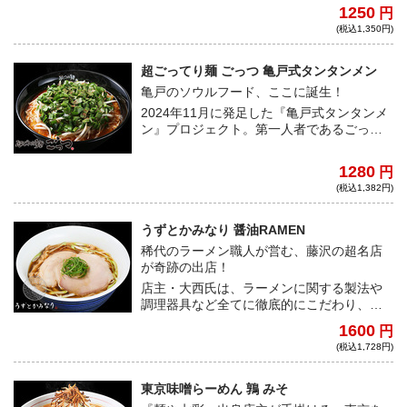
ァンからの厚い支持を受ける。今回は、煮
1250
円
干しでもG系でもなく、ド豚骨ラーメンで勝
(税込1,350円)
負！濃度、粘度、パンチ力ともに抜群で必
食の一杯だ！
超ごってり麺 ごっつ 亀戸式タンタンメン
亀戸のソウルフード、ここに誕生！
2024年11月に発足した『亀戸式タンタンメ
ン』プロジェクト。第一人者であるごっつ
の亀戸式タンタンメンが満を持して宅麺へ
と進出！亀戸から世界へ！
1280
円
(税込1,382円)
うずとかみなり 醤油RAMEN
稀代のラーメン職人が営む、藤沢の超名店
が奇跡の出店！
店主・大西氏は、ラーメンに関する製法や
調理器具など全てに徹底的にこだわり、そ
れらが見事に調和することで究極の一杯を
1600
円
生み出している。随所に輝く想いをぜひ体
(税込1,728円)
感してほしい。
東京味噌らーめん 鶉 みそ