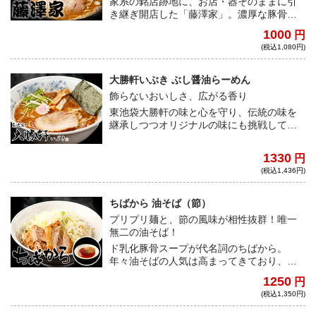
家系の銘店跡地に、お店・器そのままに引
き継ぎ開店した「藤澤家」。濃厚な豚骨ベ
ースのスープに、醤油の風味と塩味がキレ
1000
円
とコクのある旨みを堪能できるラーメン
(税込1,080円)
は、まさに家系の醍醐味を堪能できる。醤
油の風味が立ったスープが絶品。
大勝軒いぶき ぶし醤油らーめん
飾らないおいしさ、広がる香り
東池袋大勝軒の味と心を守り、伝統の味を
継承しつつオリジナルの味にも挑戦してい
る「大勝軒いぶき」。深いコクとすっきり
した後味のスープは、動物系のコクに鰹や
1330
円
煮干しの魚介の旨味が活きた、素材の旨味
(税込1,436円)
が融合した一杯。
ちばから 油そば（節）
プリプリ麺と、節の風味が相性抜群！唯一
無二の油そば！
ド乳化豚骨スープが代名詞のちばから。
年々油そばの人気は高まってきており、中
でも油そば節は常連の間では大人気商品と
1250
円
して君臨する。他では味わえない一杯だ。
(税込1,350円)