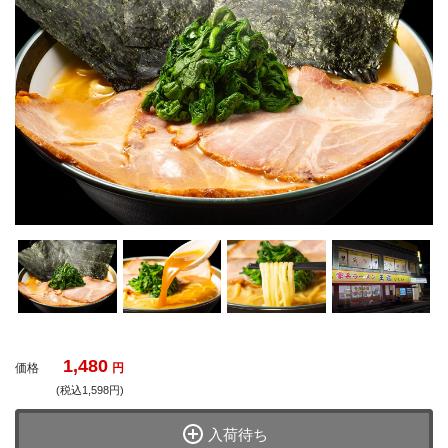
1,480
価格
円
(税込1,598円)
入荷待ち