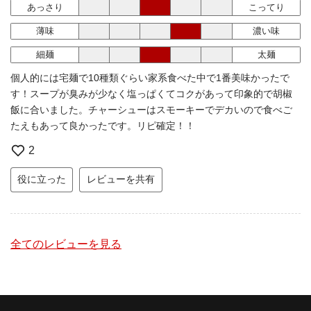
あっさり
こってり
薄味
濃い味
細麺
太麺
個人的には宅麺で10種類ぐらい家系食べた中で1番美味かったで
す！スープが臭みが少なく塩っぱくてコクがあって印象的で胡椒
飯に合いました。チャーシューはスモーキーでデカいので食べご
たえもあって良かったです。リピ確定！！
2
役に立った
レビューを共有
全てのレビューを見る