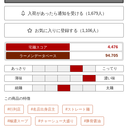
入荷があったら通知を受ける（1,679人）
お気に入りに登録する（1,106人）
4.476
宅麺スコア
94.705
ラーメンデータベース
あっさり
こってり
薄味
濃い味
細麺
太麺
この商品の特徴
#行列店
#名店出身店主
#ストレート麺
#極濃スープ
#チャーシュー大盛り
#豚骨醤油