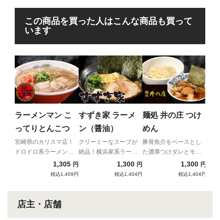
この商品を買った人はこんな商品も買って
います
京
にラ
そば
京都
中細
ラーメンマン こ
すずき家 ラーメ
麺処 井の庄 つけ
チ
涼感
ってりとんこつ
ン（醤油）
めん
枚
宮崎県のカリスマ店！
クリーミーなスープが
豚骨魚介をベースとし
ドロドロ系ラーメンの
絶品！横浜家系ラーメ
た濃厚つけダレとモチ
先駆け
ンの人気店。
モチ食感の中太麺
1,305
1,300
1,300
円
円
円
税込1,409円
税込1,404円
税込1,404円
店主・店舗