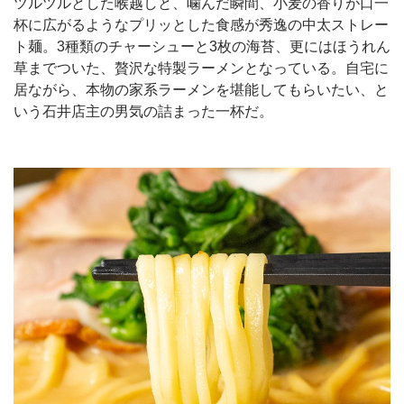
ツルツルとした喉越しと、噛んだ瞬間、小麦の香りが口一
杯に広がるようなプリッとした食感が秀逸の中太ストレー
ト麺。3種類のチャーシューと3枚の海苔、更にはほうれん
草までついた、贅沢な特製ラーメンとなっている。自宅に
居ながら、本物の家系ラーメンを堪能してもらいたい、と
いう石井店主の男気の詰まった一杯だ。