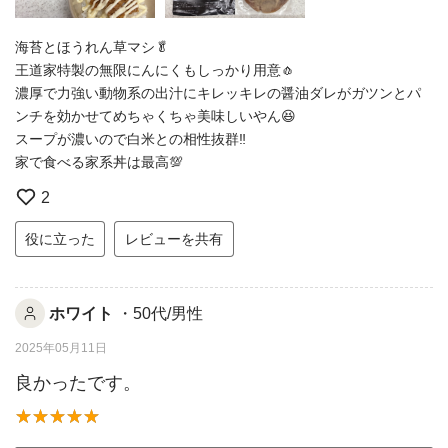
海苔とほうれん草マシ🥬
王道家特製の無限にんにくもしっかり用意🧄
濃厚で力強い動物系の出汁にキレッキレの醤油ダレがガツンとパ
ンチを効かせてめちゃくちゃ美味しいやん😆
スープが濃いので白米との相性抜群‼️
家で食べる家系丼は最高💯
2
役に立った
レビューを共有
ホワイト
・50代/男性
2025年05月11日
良かったです。