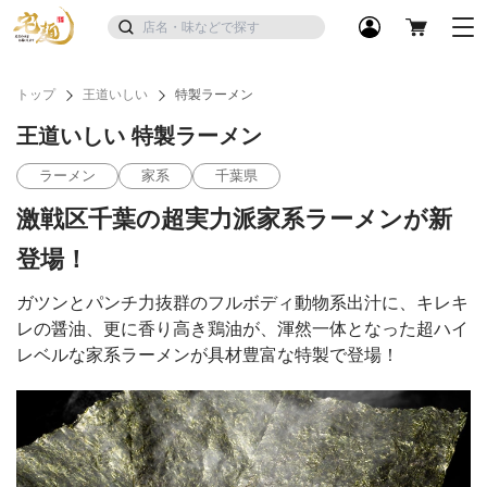
トップ
王道いしい
特製ラーメン
王道いしい 特製ラーメン
ラーメン
家系
千葉県
激戦区千葉の超実力派家系ラーメンが新
登場！
ガツンとパンチ力抜群のフルボディ動物系出汁に、キレキ
レの醤油、更に香り高き鶏油が、渾然一体となった超ハイ
レベルな家系ラーメンが具材豊富な特製で登場！