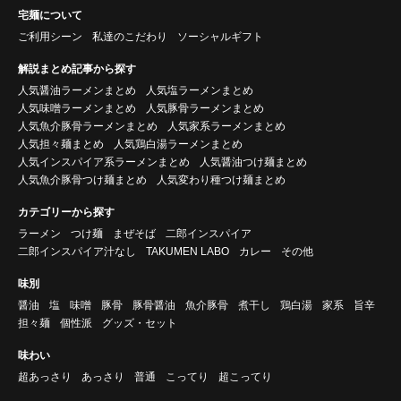
宅麺について
ご利用シーン
私達のこだわり
ソーシャルギフト
解説まとめ記事から探す
人気醤油ラーメンまとめ
人気塩ラーメンまとめ
人気味噌ラーメンまとめ
人気豚骨ラーメンまとめ
人気魚介豚骨ラーメンまとめ
人気家系ラーメンまとめ
人気担々麺まとめ
人気鶏白湯ラーメンまとめ
人気インスパイア系ラーメンまとめ
人気醤油つけ麺まとめ
人気魚介豚骨つけ麺まとめ
人気変わり種つけ麺まとめ
カテゴリーから探す
ラーメン
つけ麺
まぜそば
二郎インスパイア
二郎インスパイア汁なし
TAKUMEN LABO
カレー
その他
味別
醤油
塩
味噌
豚骨
豚骨醤油
魚介豚骨
煮干し
鶏白湯
家系
旨辛
担々麺
個性派
グッズ・セット
味わい
超あっさり
あっさり
普通
こってり
超こってり