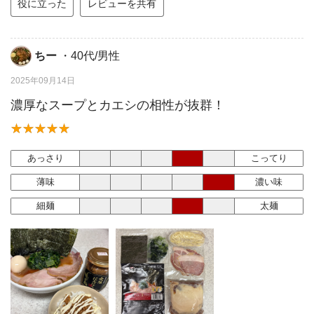
役に立った
レビューを共有
ちー
・40代/男性
2025年09月14日
濃厚なスープとカエシの相性が抜群！
あっさり
こってり
薄味
濃い味
細麺
太麺