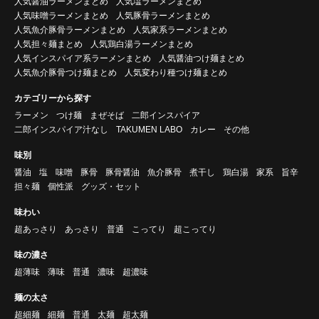
人気醤油ラーメンまとめ
人気塩ラーメンまとめ
人気味噌ラーメンまとめ
人気豚骨ラーメンまとめ
人気魚介豚骨ラーメンまとめ
人気家系ラーメンまとめ
人気担々麺まとめ
人気鶏白湯ラーメンまとめ
人気インスパイア系ラーメンまとめ
人気醤油つけ麺まとめ
人気魚介豚骨つけ麺まとめ
人気変わり種つけ麺まとめ
カテゴリーから探す
ラーメン
つけ麺
まぜそば
二郎インスパイア
二郎インスパイア汁なし
TAKUMEN LABO
カレー
その他
味別
醤油
塩
味噌
豚骨
豚骨醤油
魚介豚骨
煮干し
鶏白湯
家系
旨辛
担々麺
個性派
グッズ・セット
味わい
超あっさり
あっさり
普通
こってり
超こってり
味の濃さ
超薄味
薄味
普通
濃味
超濃味
麺の太さ
超細麺
細麺
普通
太麺
超太麺