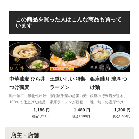
この商品を買った人はこんな商品も買って
います
麺屋
鶏
鶏の
味わ
中華蕎麦 ひら井
王道いしい 特製
銀座朧月 濃厚 つ
なく
つけ蕎麦
ラーメン
け麺
杯
唯一無二！動物性出汁
激戦区千葉の超実力派
銀座の行列店が送る、
100％で仕上げた絶品極
家系ラーメンが新登
唯一無二の濃厚つけ
濃つけ麺！
場！
麺！
1,186
1,480
1,300
円
円
円
税込1,281円
税込1,598円
税込1,404円
店主・店舗