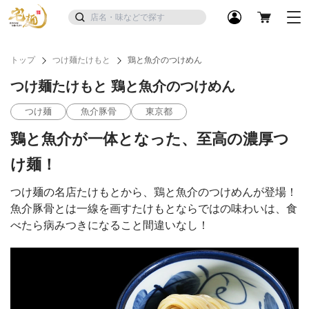
トップ
つけ麺たけもと
鶏と魚介のつけめん
つけ麺たけもと 鶏と魚介のつけめん
つけ麺
魚介豚骨
東京都
鶏と魚介が一体となった、至高の濃厚つ
け麺！
つけ麺の名店たけもとから、鶏と魚介のつけめんが登場！
魚介豚骨とは一線を画すたけもとならではの味わいは、食
べたら病みつきになること間違いなし！