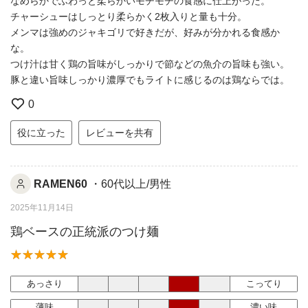
なめらかでふわっと柔らかいモチモチの食感に仕上がった。
チャーシューはしっとり柔らかく2枚入りと量も十分。
メンマは強めのジャキゴリで好きだが、好みが分かれる食感か
な。
つけ汁は甘く鶏の旨味がしっかりで節などの魚介の旨味も強い。
豚と違い旨味しっかり濃厚でもライトに感じるのは鶏ならでは。
0
役に立った
レビューを共有
RAMEN60
・60代以上/男性
2025年11月14日
鶏ベースの正統派のつけ麺
あっさり
こってり
薄味
濃い味