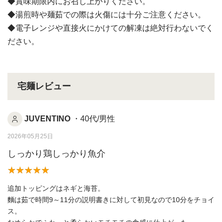
◆賞味期限内にお召し上がりください。
◆湯煎時や麺茹での際は火傷には十分ご注意ください。
◆電子レンジや直接火にかけての解凍は絶対行わないでく
ださい。
宅麺レビュー
JUVENTINO
・40代/男性
2026年05月25日
しっかり鶏しっかり魚介
追加トッピングはネギと海苔。
麵は茹で時間9～11分の説明書きに対して初見なので10分をチョイ
ス。