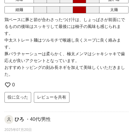
細麺
太麺
鶏ベースに豚と節が合わさったつけ汁は、しょっぱさが前面にで
るものの後味はスッキリして最後には柚子の風味も感じられま
す。
中太ストレート麺はツルモチで喉越し良くスープに良く絡みま
す。
豚バラチャーシューは柔らかく、極太メンマはシャキシャキで歯
応えが良いアクセントとなっています。
おすすめトッピングの刻み長ネギを加えて美味しくいただきまし
た。
0
役に立った
レビューを共有
ひろ
・40代/男性
2025年07月20日