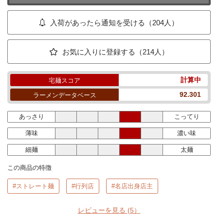
入荷があったら通知を受ける（204人）
お気に入りに登録する（214人）
計算中
宅麺スコア
92.301
ラーメンデータベース
あっさり
こってり
薄味
濃い味
細麺
太麺
この商品の特徴
#ストレート麺
#行列店
#名店出身店主
レビューを見る
(5）