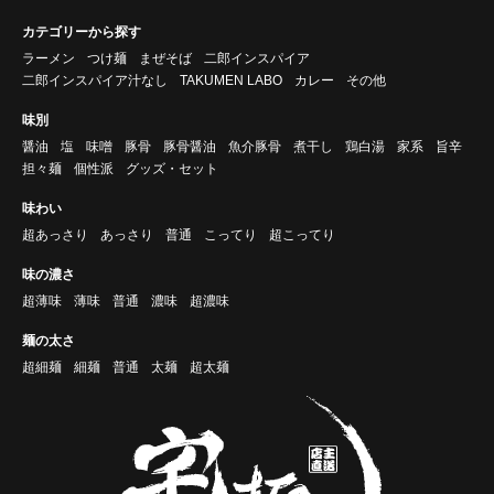
カテゴリーから探す
ラーメン
つけ麺
まぜそば
二郎インスパイア
二郎インスパイア汁なし
TAKUMEN LABO
カレー
その他
味別
醤油
塩
味噌
豚骨
豚骨醤油
魚介豚骨
煮干し
鶏白湯
家系
旨辛
担々麺
個性派
グッズ・セット
味わい
超あっさり
あっさり
普通
こってり
超こってり
味の濃さ
超薄味
薄味
普通
濃味
超濃味
麺の太さ
超細麺
細麺
普通
太麺
超太麺