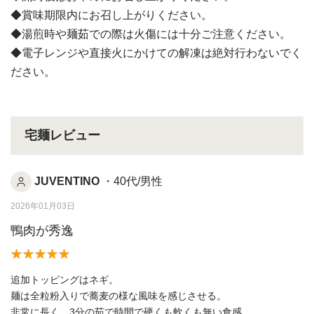
◆賞味期限内にお召し上がりください。
◆湯煎時や麺茹での際は火傷には十分ご注意ください。
◆電子レンジや直接火にかけての解凍は絶対行わないでく
ださい。
宅麺レビュー
JUVENTINO
・40代/男性
2026年01月03日
鴨肉が秀逸
追加トッピングはネギ。
麺は全粒粉入りで蕎麦の様な風味を感じさせる。
非常に長く、3分の茹で時間で硬くも軟くも無い食感。