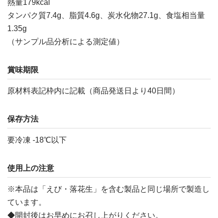
熱量179kcal
タンパク質7.4g、脂質4.6g、炭水化物27.1g、食塩相当量
1.35g
（サンプル品分析による測定値）
賞味期限
原材料表記枠内に記載（商品発送日より40日間）
保存方法
要冷凍 -18℃以下
使用上の注意
※本品は「えび・落花生」を含む製品と同じ場所で製造し
ています。
◆開封後はお早めにお召し上がりください。