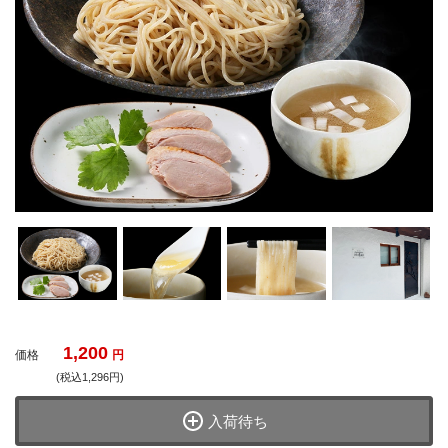
1,200
価格
円
(税込1,296円)
入荷待ち