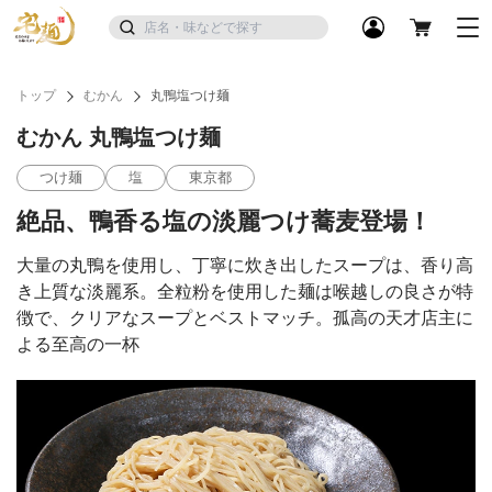
トップ
むかん
丸鴨塩つけ麺
むかん 丸鴨塩つけ麺
つけ麺
塩
東京都
絶品、鴨香る塩の淡麗つけ蕎麦登場！
大量の丸鴨を使用し、丁寧に炊き出したスープは、香り高
き上質な淡麗系。全粒粉を使用した麺は喉越しの良さが特
徴で、クリアなスープとベストマッチ。孤高の天才店主に
よる至高の一杯