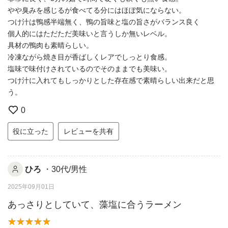
やや臭みを感じるが食べてる分にはほぼ気にならない。
つけ汁は鴨感半端無く、鴨の旨味と塩の旨さがバランス良く
個人的にはただただ美味いと言うしか無いレベル。
具材の鴨肉も素晴らしい。
冷凍ながら焼き目が香ばしくレアでしっとり食感。
塩味で味付けされているのでそのままでも美味い。
つけ汁に入れてもしっかりとした存在感で素晴らしい出来だと思
う。
0
役に立った
レビューを共有
ひろ
・30代/男性
2025年09月01日
あっさりとしていて、藻塩に合うラーメン