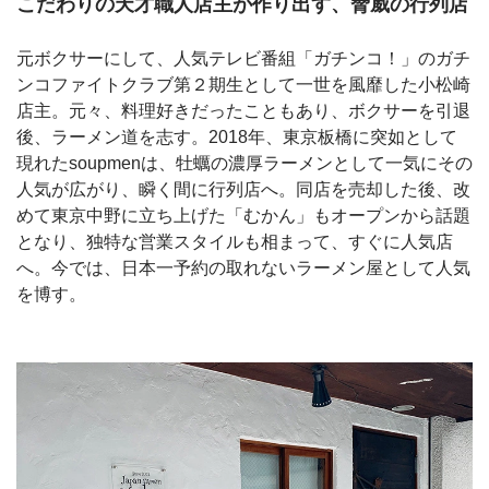
こだわりの天才職人店主が作り出す、脅威の行列店
元ボクサーにして、人気テレビ番組「ガチンコ！」のガチ
ンコファイトクラブ第２期生として一世を風靡した小松崎
店主。元々、料理好きだったこともあり、ボクサーを引退
後、ラーメン道を志す。2018年、東京板橋に突如として
現れたsoupmenは、牡蠣の濃厚ラーメンとして一気にその
人気が広がり、瞬く間に行列店へ。同店を売却した後、改
めて東京中野に立ち上げた「むかん」もオープンから話題
となり、独特な営業スタイルも相まって、すぐに人気店
へ。今では、日本一予約の取れないラーメン屋として人気
を博す。