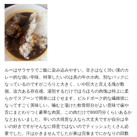
ルーはサラサラでご飯に染み込みやすい。甘さはなく渋い漢のカ
レー的な強い辛味。特筆したいのは具の牛ホホ肉。別なパックに
なっているのですがごろりと大きく、いや巨大と言える塊が数
個。迫力ある存在感。湯煎するだけでほろほろの肉塊は特上に柔
らかでスプーンで簡単にほぐせます。ビルドポーク的な繊維状に
なってすごく美味しい。噛むと蕩けた軟骨部分がよい意味で歯や
舌にまとわりつく豪華な肉質。この肉だけで800円分くらいあるか
なとおもいました。辛いの大得意な人なら大丈夫ですが自分は辛
いの好きですがそんなに得意ではないのでティッシュたくさん必
要でした。汗はかきませんでしたが鼻は完食までにかなりの回数