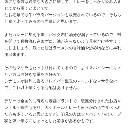
気になる方は適度な大きさに解して、カレーをしっかり染み込ま
せてから頂くとよいです。
なお宅麺では牛バラ肉バージョンも販売されているので、そちら
と食べ比べてみるのも面白いと思います。
またカレーに加える際、パック内に油分が溜まっているので、封
を開けて直接流し込まずに、油が入らないよう具材だけ移すよう
にしましょう。残った油はラーメンの香味油や炒め物などに再利
用出来ます。
その他マサラもたっぷり付いてくるので、よりスパイシーにキメ
たい方はお好きな量をお好みで。
シナモンが鮮烈に香るフレイバー重視のマイルドなマサラなの
で、これ以上辛くなる心配はありません。
デリーは全国的に有名な老舗ブランドで、暖簾分けされたお店や
レトルト販売もあり、カシミールカレーも何らかの形で食べられ
た方も多くいると思いますが、初見の方はシャバシャバのスープ
状と強い辛さにちょっとした驚きがあるかもです。