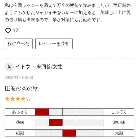
私は今回ラッシーを添えて万全の態勢で臨みましたが、実店舗の
ようにふかしたジャガイモをカレーに加えると、美味しい上に舌
の逃げ場も出来るので、辛さ対策にもお勧めです。
12
役に立った
レビューを共有
イトウ
・未回答/女性
2026年07月20日
圧巻の肉の壁
あっさり
こってり
薄味
濃い味
細麺
太麺