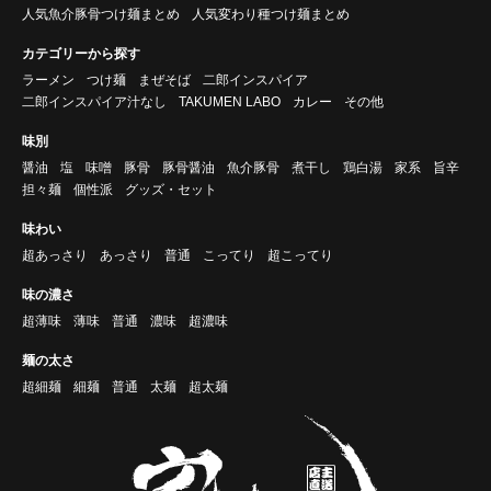
人気魚介豚骨つけ麺まとめ
人気変わり種つけ麺まとめ
カテゴリーから探す
ラーメン
つけ麺
まぜそば
二郎インスパイア
二郎インスパイア汁なし
TAKUMEN LABO
カレー
その他
味別
醤油
塩
味噌
豚骨
豚骨醤油
魚介豚骨
煮干し
鶏白湯
家系
旨辛
担々麺
個性派
グッズ・セット
味わい
超あっさり
あっさり
普通
こってり
超こってり
味の濃さ
超薄味
薄味
普通
濃味
超濃味
麺の太さ
超細麺
細麺
普通
太麺
超太麺