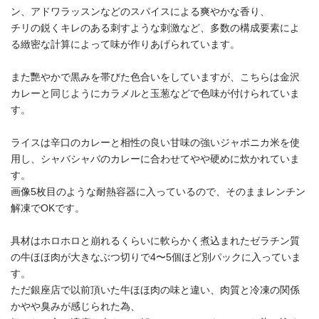
ン、アドワラッスンなどのスパイスによる爽やかな香り、
チリの鋭くキレのある刺すような刺激など、多数の構成要素によ
る緻密な計算によって味が作りあげられています。
また艷やかで黒みを帯びた色合いをしていますが、こちらは金沢
カレーと同じようにカラメルと玉葱などで色味が付けられていま
す。
ライスは辛口のカレーと相性の良い甘味の強いジャポニカ米を使
用し、シャバシャバのカレーに合わせてやや硬めに炊かれていま
す。
画像5枚目のような耐熱容器に入っているので、そのままレンチン
解凍でOKです。
具材はホロホロと崩れるくらいに軟らかく煮込まれたゼラチン質
の牛ほほ肉が大きなぶつ切りで4〜5個ほど別パックに入っていま
す。
ただ銀座店で以前頂いた牛ほほ肉の味と違い、肉質と冷凍の関係
かやや臭みが感じられた為、