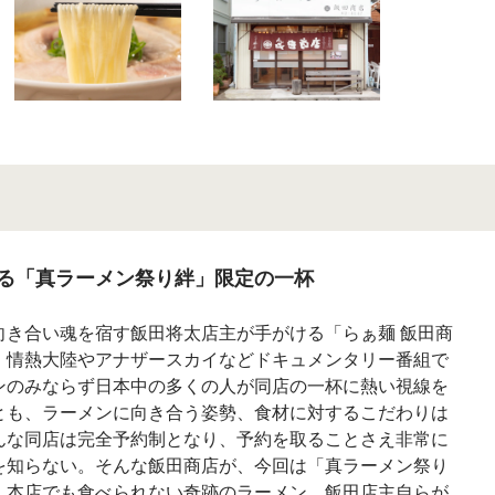
る「真ラーメン祭り絆」限定の一杯
向き合い魂を宿す飯田将太店主が手がける「らぁ麺 飯田商
、情熱大陸やアナザースカイなどドキュメンタリー番組で
ンのみならず日本中の多くの人が同店の一杯に熱い視線を
とも、ラーメンに向き合う姿勢、食材に対するこだわりは
んな同店は完全予約制となり、予約を取ることさえ非常に
を知らない。そんな飯田商店が、今回は「真ラーメン祭り
、本店でも食べられない奇跡のラーメン。飯田店主自らが