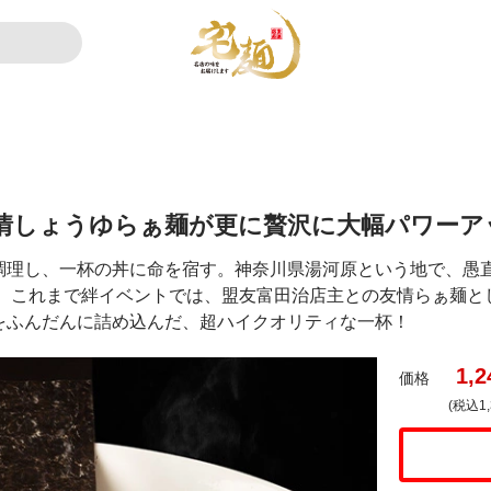
情しょうゆらぁ麺が更に贅沢に大幅パワーア
調理し、一杯の丼に命を宿す。神奈川県湯河原という地で、愚
！ これまで絆イベントでは、盟友富田治店主との友情らぁ麺と
をふんだんに詰め込んだ、超ハイクオリティな一杯！
1,2
価格
(税込1,