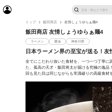
トップ
飯田商店
友情しょうゆらぁ麺4
飯田商店 友情しょうゆらぁ麺4
ラーメン
醤油
神奈川県
日本ラーメン界の至宝が送る！友
全てにこだわり抜いた食材を、一つ一つ丁寧に
た、孤高の天才・飯田将太が届ける究極の逸品
回も見た目は同じながらも常識破りの高級食材