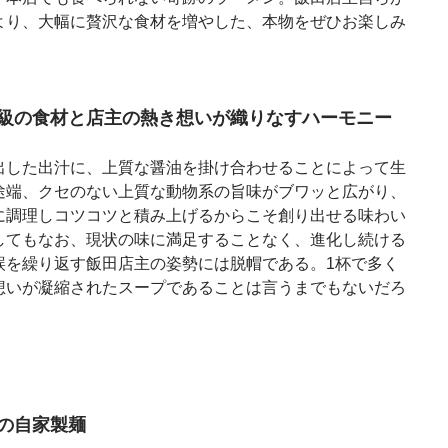
より、大幅に贅沢な食材を増やした、本物をぜひお楽しみ
級の食材と店主の熱き想いが織りなすハーモニー
出した出汁に、上質な醤油を掛け合わせることによって生
途端、クセのない上質な動物系の旨味がブワッと広がり、
に調理しコツコツと積み上げるからこそ創り出せる味わい
してもなお、現状の味に満足することなく、進化し続ける
誤を繰り返す飯田店主の姿勢には脱帽である。1杯で多く
想いが凝縮されたスープであることは言うまでもないだろ
の自家製麺