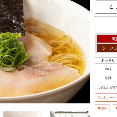
宅
ラーメ
あっさり
薄味
細麺
この商品の特
#ストレート
#地鶏