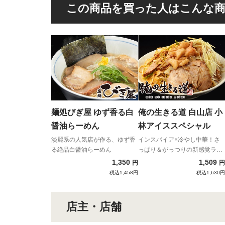
この商品を買った人はこんな
麺処びぎ屋 ゆず香る白
俺の生きる道 白山店 小
醤油らーめん
林アイススペシャル
淡麗系の人気店が作る、ゆず香
インスパイア×冷やし中華！さ
る絶品白醤油らーめん
っぱり＆がっつりの新感覚ラー
メン！
1,350
1,509
円
円
税込1,458円
税込1,630円
店主・店舗