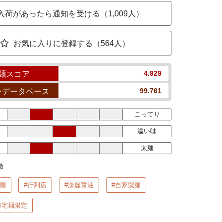
入荷があったら通知を受ける（1,009人）
お気に入りに登録する（564人）
4.929
麺スコア
99.761
ンデータベース
こってり
濃い味
太麺
徴
麺
#行列店
#淡麗醤油
#自家製麺
#宅麺限定