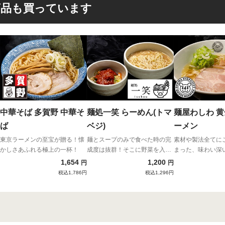
商品も買っています
中華そば 多賀野 中華そ
麺処一笑 らーめん(トマ
麺屋わしわ 
ば
ベジ)
ーメン
東京ラーメンの至宝が贈る！懐
麺とスープのみで食べた時の完
素材や製法全てに
かしさあふれる極上の一杯！
成度は抜群！そこに野菜を入れ
まった、味わい深
ることで生まれる新感覚な味！
1,654
1,200
円
円
税込1,786円
税込1,296円