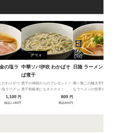
新旬
華
用
新旬
中華
黄金の塩ラ
中華ソバ伊吹 わかばそ
日陰 ラーメン
ば煮干
こだわりがつ
煮干の神様からのプレゼント！
唯一無二の極太手打ち麺が新た
い塩ラーメン
煮干初級者にもオススメ！
なラーメンの世界を導き出す！
1,100
800
1,300
円
円
円
税込1,188円
税込864円
税込1,404円