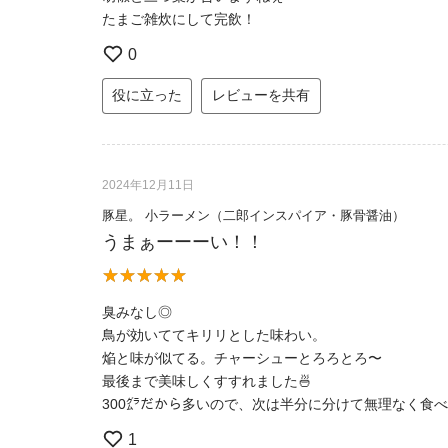
たまご雑炊にして完飲！
0
役に立った
レビューを共有
2024年12月11日
豚星。 小ラーメン（二郎インスパイア・豚骨醤油）
うまぁーーーい！！
臭みなし◎
鳥が効いててキリリとした味わい。
焔と味が似てる。チャーシューとろろとろ〜
最後まで美味しくすすれました🍜
300㌘だから多いので、次は半分に分けて無理なく食
1