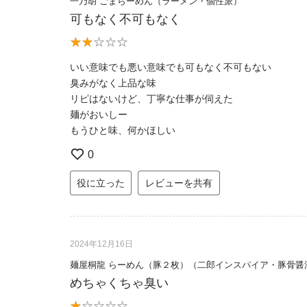
一乃胡 ごまらーめん（ラーメン・個性派）
可もなく不可もなく
いい意味でも悪い意味でも可もなく不可もない
臭みがなく上品な味
リピはないけど、丁寧な仕事が伺えた
麺がおいしー
もうひと味、何かほしい
0
役に立った
レビューを共有
2024年12月16日
麺屋桐龍 らーめん（豚２枚）（二郎インスパイア・豚骨醤
めちゃくちゃ臭い