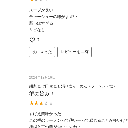
スープが臭い
チャーシューの味がまずい
脂っぽすぎる
リピなし
0
役に立った
レビューを共有
2024年12月16日
麺家 たけ田 蟹だし濁り塩らーめん（ラーメン・塩）
蟹の旨み！
すげえ美味かった
この手のラーメンって薄いーって感じることが多いけ
胡椒と三つ葉が合いますねぇ