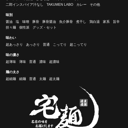
二郎インスパイア汁なし
TAKUMEN LABO
カレー
その他
味別
醤油
塩
味噌
豚骨
豚骨醤油
魚介豚骨
煮干し
鶏白湯
家系
旨辛
担々麺
個性派
グッズ・セット
味わい
超あっさり
あっさり
普通
こってり
超こってり
味の濃さ
超薄味
薄味
普通
濃味
超濃味
麺の太さ
超細麺
細麺
普通
太麺
超太麺