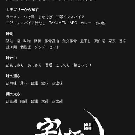
カテゴリーから探す
ラーメン
つけ麺
まぜそば
二郎インスパイア
二郎インスパイア汁なし
TAKUMEN LABO
カレー
その他
味別
醤油
塩
味噌
豚骨
豚骨醤油
魚介豚骨
煮干し
鶏白湯
家系
旨辛
担々麺
個性派
グッズ・セット
味わい
超あっさり
あっさり
普通
こってり
超こってり
味の濃さ
超薄味
薄味
普通
濃味
超濃味
麺の太さ
超細麺
細麺
普通
太麺
超太麺