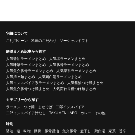
宅麺について
ご利用シーン
私達のこだわり
ソーシャルギフト
解説まとめ記事から探す
人気醤油ラーメンまとめ
人気塩ラーメンまとめ
人気味噌ラーメンまとめ
人気豚骨ラーメンまとめ
人気魚介豚骨ラーメンまとめ
人気家系ラーメンまとめ
人気担々麺まとめ
人気鶏白湯ラーメンまとめ
人気インスパイア系ラーメンまとめ
人気醤油つけ麺まとめ
人気魚介豚骨つけ麺まとめ
人気変わり種つけ麺まとめ
カテゴリーから探す
ラーメン
つけ麺
まぜそば
二郎インスパイア
二郎インスパイア汁なし
TAKUMEN LABO
カレー
その他
味別
醤油
塩
味噌
豚骨
豚骨醤油
魚介豚骨
煮干し
鶏白湯
家系
旨辛