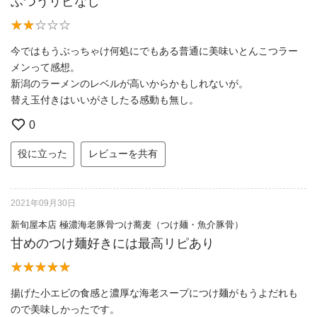
ふつうリピなし
今ではもうぶっちゃけ何処にでもある普通に美味いとんこつラー
メンって感想。
新潟のラーメンのレベルが高いからかもしれないが。
替え玉付きはいいがさしたる感動も無し。
0
役に立った
レビューを共有
2021年09月30日
新旬屋本店 極濃海老豚骨つけ蕎麦（つけ麺・魚介豚骨）
甘めのつけ麺好きには最高リピあり
揚げた小エビの食感と濃厚な海老スープにつけ麺がもうよだれも
ので美味しかったです。