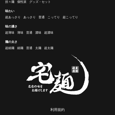
担々麺
個性派
グッズ・セット
味わい
超あっさり
あっさり
普通
こってり
超こってり
味の濃さ
超薄味
薄味
普通
濃味
超濃味
麺の太さ
超細麺
細麺
普通
太麺
超太麺
利用規約