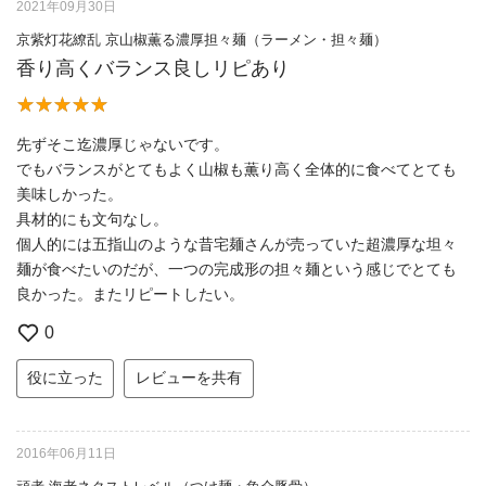
2021年09月30日
京紫灯花繚乱 京山椒薫る濃厚担々麺（ラーメン・担々麺）
香り高くバランス良しリピあり
先ずそこ迄濃厚じゃないです。
でもバランスがとてもよく山椒も薫り高く全体的に食べてとても
美味しかった。
具材的にも文句なし。
個人的には五指山のような昔宅麺さんが売っていた超濃厚な坦々
麺が食べたいのだが、一つの完成形の担々麺という感じでとても
良かった。またリピートしたい。
0
役に立った
レビューを共有
2016年06月11日