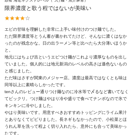
頑者 海老ネクストレベル（つけ麺・魚介豚骨）
限界濃度と歌う程ではないが美味い
エビの甘味を理解した非常に上手い味付けのつけ麺でした。
ただ限界濃度等とうん蓄が書かれてたけど、そんなに濃くはなか
ったのが残念かな。日の出ラーメン等と比べたら大分薄いほうか
と。
地元にはちょび吉というエビつけ麺がこれより濃厚なものを出し
ていました。個人的には地元新潟のレベルの高さは遜色ないもの
と感じました。
ただ味はさすが関東のメジャー店。濃度は最高ではなくとも味は
同等以上に素晴らしかったです。
tenさんのレビュー通りつけ麺なのに冷水等で〆るなど書いてなく
てビックリ。つけ麺はやはり冷や盛りで食べてナンボなので氷で
キンキンに冷やしました。
やはり美味いです。用意すべきおすすめトッピングにライム果汁
とありなくてビビりました。長ネギもなかったので、小松菜とほ
うれん草を洗って程よく切り入れたら、意外にも合って美味かっ
たです。