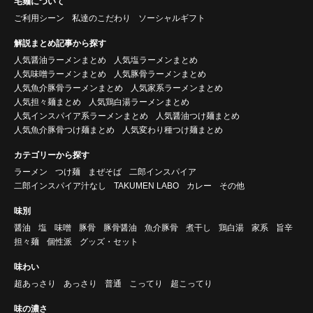
宅麺について
ご利用シーン
私達のこだわり
ソーシャルギフト
解説まとめ記事から探す
人気醤油ラーメンまとめ
人気塩ラーメンまとめ
人気味噌ラーメンまとめ
人気豚骨ラーメンまとめ
人気魚介豚骨ラーメンまとめ
人気家系ラーメンまとめ
人気担々麺まとめ
人気鶏白湯ラーメンまとめ
人気インスパイア系ラーメンまとめ
人気醤油つけ麺まとめ
人気魚介豚骨つけ麺まとめ
人気変わり種つけ麺まとめ
カテゴリーから探す
ラーメン
つけ麺
まぜそば
二郎インスパイア
二郎インスパイア汁なし
TAKUMEN LABO
カレー
その他
味別
醤油
塩
味噌
豚骨
豚骨醤油
魚介豚骨
煮干し
鶏白湯
家系
旨辛
担々麺
個性派
グッズ・セット
味わい
超あっさり
あっさり
普通
こってり
超こってり
味の濃さ