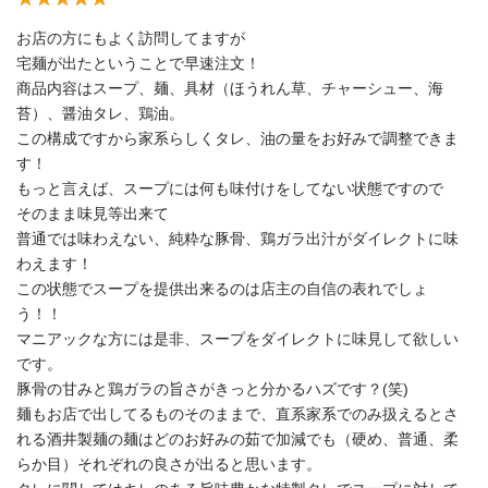
お店の方にもよく訪問してますが
宅麺が出たということで早速注文！
商品内容はスープ、麺、具材（ほうれん草、チャーシュー、海
苔）、醤油タレ、鶏油。
この構成ですから家系らしくタレ、油の量をお好みで調整できま
す！
もっと言えば、スープには何も味付けをしてない状態ですので
そのまま味見等出来て
普通では味わえない、純粋な豚骨、鶏ガラ出汁がダイレクトに味
わえます！
この状態でスープを提供出来るのは店主の自信の表れでしょ
う！！
マニアックな方には是非、スープをダイレクトに味見して欲しい
です。
豚骨の甘みと鶏ガラの旨さがきっと分かるハズです？(笑)
麺もお店で出してるものそのままで、直系家系でのみ扱えるとさ
れる酒井製麺の麺はどのお好みの茹で加減でも（硬め、普通、柔
らか目）それぞれの良さが出ると思います。