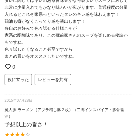
タレに関してはキレのある旨味豊かな特製タレでスープに対して
非常に少量入れてもかなり味わいが広がります、普通程度の分量
入れるとこれぞ家系っといったタレのキレ感を味わえます！
鶏油も癖がなくこってり感を演出します！
各自のお好みで色々試せる仕様こそが
家系の醍醐味であり、この蔵前家さんのスープを楽しめる秘訣か
もですね。
色々試したくなること必至ですから
まとめ買いをオススメしたいですね。
0
役に立った
レビューを共有
2015年07月28日
魔人豚 ラーメン（アブラ増し豚２枚）（二郎インスパイア・豚骨醤
油）
予想以上の旨さ！