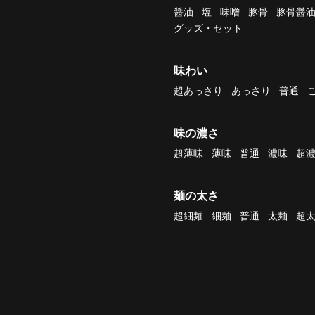
醤油
塩
味噌
豚骨
豚骨醤
グッズ・セット
味わい
超あっさり
あっさり
普通
味の濃さ
超薄味
薄味
普通
濃味
超
麺の太さ
超細麺
細麺
普通
太麺
超