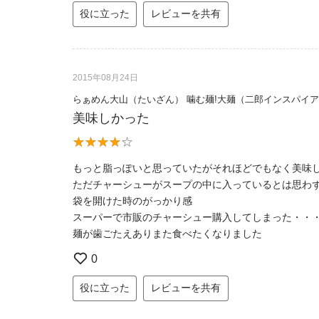
役に立った
レビューを共有
2015年08月24日
らぁめん大山（たいざん） 噛む麺!大麺（二郎インスパイ
美味しかった
もっと脂っぽいと思っていたがそれほどでもなく美味
ただチャーシューがスープの中に入っているとは思わ
袋を開けた時のがっかり感
スーパーで市販のチャーシュー購入してしまった・・
麺が歯ごたえありまた食べたくなりました
0
役に立った
レビューを共有