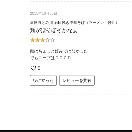
2015年10月06日
富良野とみ川 石臼挽き中華そば（ラーメン・醤油）
麺がぼそぼそかなぁ
麺はちょっと好みではなかった
でもスープはＧＯＯＤ
0
役に立った
レビューを共有