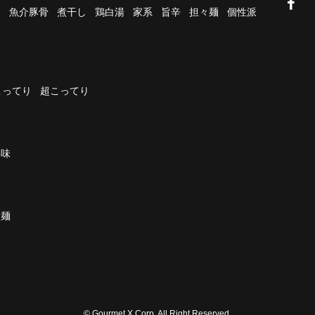
油
魚介豚骨
煮干し
鶏白湯
家系
旨辛
担々麺
個性派
こってり
超こってり
濃味
太麺
© Gourmet X Corp. All Right Reserved.